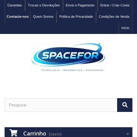
Garantias
Trocas e Devoluções
Envio e Pagamento
Entrar / Criar Conta
Contacte-nos
Quem Somos
Política de Privacidade
Condições de Venda
Início
Carrinho
(vazio)