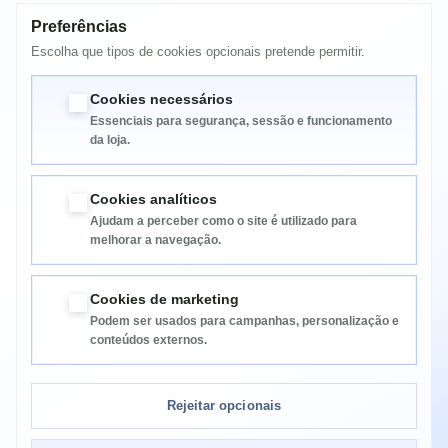
Preferências
MAIS INFORMAÇÃO
Escolha que tipos de cookies opcionais pretende permitir.
CAPA C/TECLADO 7" LEATHER BLACK
Cookies necessários
Essenciais para segurança, sessão e funcionamento
da loja.
Cookies analíticos
Ajudam a perceber como o site é utilizado para
melhorar a navegação.
Informação
Cookies de marketing
Podem ser usados para campanhas, personalização e
Categorias
conteúdos externos.
Informação da Loja
Rejeitar opcionais