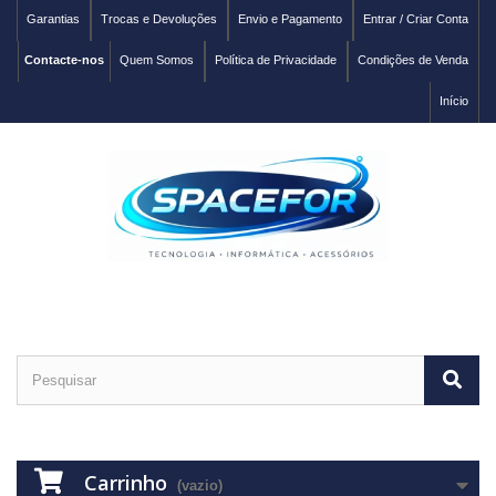
Garantias
Trocas e Devoluções
Envio e Pagamento
Entrar / Criar Conta
Contacte-nos
Quem Somos
Política de Privacidade
Condições de Venda
Início
Carrinho
(vazio)