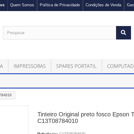
nos
Quem Somos
Política de Privacidade
Condições de Venda
Gar
CA
IMPRESSORAS
SPARES PORTATIL
COMPUTAD
8784010
Tinteiro Original preto fosco Epson 
C13T08784010