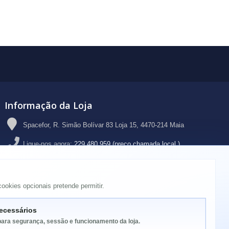
Informação da Loja
Spacefor, R. Simão Bolívar 83 Loja 15, 4470-214 Maia
Ligue-nos agora:
229 480 959 (preço chamada local )
Email:
geral@spacefor.pt
ookies opcionais pretende permitir.
ecessários
para segurança, sessão e funcionamento da loja.