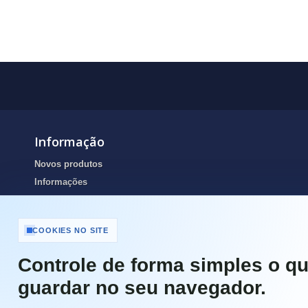
Informação
Novos produtos
Informações
Portes de envio
Resolução de Litígios Online
COOKIES NO SITE
Termos e condições
Contactos
Controle de forma simples o qu
Portes de Envio e pagamento
guardar no seu navegador.
Garantias
Política de Privacidade e Cookies