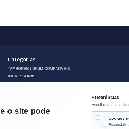
Categorias
TAMBORES / DRUM COMPATIVEIS
IMPRESSORAS
INFORMATICA
TONERS
Preferências
Destaques
Escolha que tipos de c
TINTEIROS
e o site pode
ENERGIA
Cookies n
SPARES PORTATIL
Essenciais 
ELETRODOMÉSTICOS