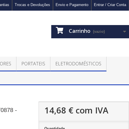
antias
Trocas e Devoluções
Envio e Pagamento
Entrar / Criar Conta
Carrinho
(vazio)
ORES
PORTATEIS
ELETRODOMÉSTICOS
14,68 €
com IVA
T0878 -
Quantidade