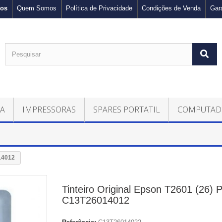
nos
Quem Somos
Política de Privacidade
Condições de Venda
Gar
CA
IMPRESSORAS
SPARES PORTATIL
COMPUTAD
014012
Tinteiro Original Epson T2601 (26) P
C13T26014012