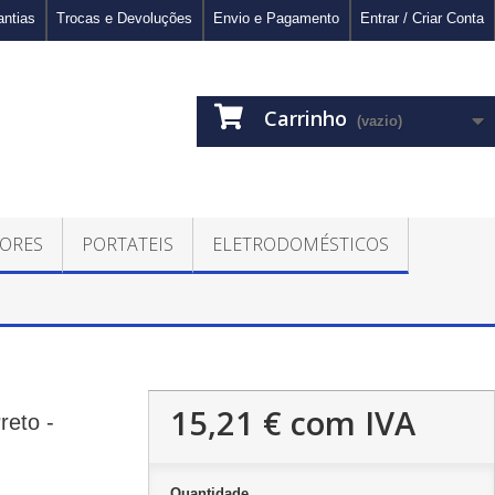
antias
Trocas e Devoluções
Envio e Pagamento
Entrar / Criar Conta
Carrinho
(vazio)
ORES
PORTATEIS
ELETRODOMÉSTICOS
15,21 €
com IVA
reto -
Quantidade