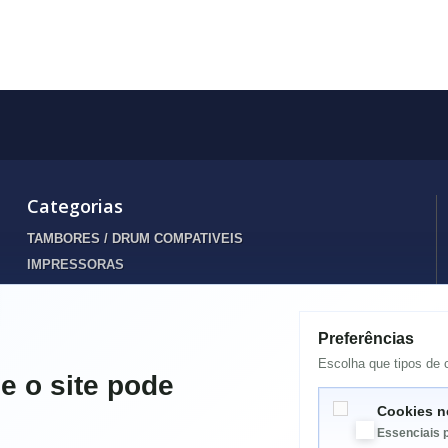
Categorias
TAMBORES / DRUM COMPATIVEIS
IMPRESSORAS
INFORMATICA
TONERS
Preferências
Destaques
Escolha que tipos de c
TINTEIROS
e o site pode
ENERGIA
Cookies n
SPARES PORTATIL
Essenciais 
ELETRODOMÉSTICOS