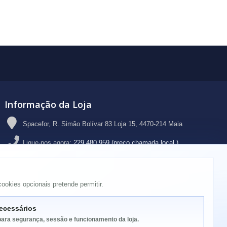
Informação da Loja
Spacefor, R. Simão Bolívar 83 Loja 15, 4470-214 Maia
Ligue-nos agora:
229 480 959 (preço chamada local )
Email:
geral@spacefor.pt
ookies opcionais pretende permitir.
ecessários
para segurança, sessão e funcionamento da loja.