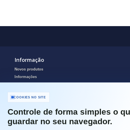
Informação
Novos produtos
Informações
Portes de envio
Resolução de Litígios Online
COOKIES NO SITE
Termos e condições
Contactos
Controle de forma simples o qu
Portes de Envio e pagamento
guardar no seu navegador.
Garantias
Política de Privacidade e Cookies