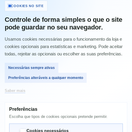
Tinteiro Original Epson T0711 Preto
COOKIES NO SITE
C13T07114011
Controle de forma simples o que o site
Referência:
C13T07114012
pode guardar no seu navegador.
Condição:
Novo produto
Usamos cookies necessárias para o funcionamento da loja e
Imprimir
cookies opcionais para estatísticas e marketing. Pode aceitar
todas, rejeitar as opcionais ou escolher as suas preferências.
14,40 €
com IVA
Necessárias sempre ativas
Preferências alteráveis a qualquer momento
Quantidade
Saber mais
Preferências
Comprar
Escolha que tipos de cookies opcionais pretende permitir.
Cookies necessários