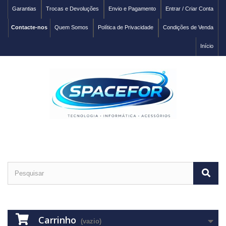
Garantias
Trocas e Devoluções
Envio e Pagamento
Entrar / Criar Conta
Contacte-nos
Quem Somos
Política de Privacidade
Condições de Venda
Início
Carrinho
(vazio)