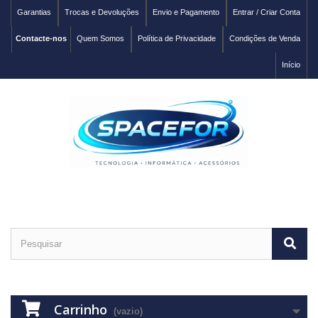
Garantias
Trocas e Devoluções
Envio e Pagamento
Entrar / Criar Conta
Contacte-nos
Quem Somos
Política de Privacidade
Condições de Venda
Início
Carrinho
(vazio)