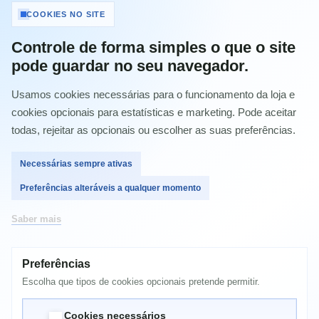
Pack 6 Tinteiros originais Epson T0807 -
COOKIES NO SITE
C13T08074011
Controle de forma simples o que o site
Referência:
C13T08074011
pode guardar no seu navegador.
Condição:
Novo produto
Usamos cookies necessárias para o funcionamento da loja e
Imprimir
cookies opcionais para estatísticas e marketing. Pode aceitar
todas, rejeitar as opcionais ou escolher as suas preferências.
84,00 €
com IVA
Necessárias sempre ativas
Preferências alteráveis a qualquer momento
Quantidade
Saber mais
Preferências
Comprar
Escolha que tipos de cookies opcionais pretende permitir.
Cookies necessários