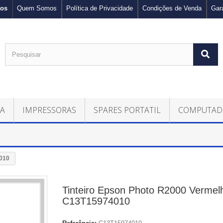
nos
Quem Somos
Política de Privacidade
Condições de Venda
Gar
CA
IMPRESSORAS
SPARES PORTATIL
COMPUTAD
4010
Tinteiro Epson Photo R2000 Vermelh
C13T15974010