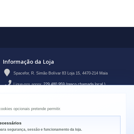
Informação da Loja
Spacefor, R. Simão Bolívar 83 Loja 15, 4470-214 Maia
Ligue-nos agora:
229 480 959 (preço chamada local )
Email:
geral@spacefor.pt
ookies opcionais pretende permitir.
ecessários
para segurança, sessão e funcionamento da loja.