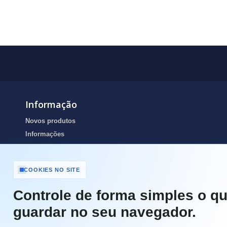
Informação
Novos produtos
Informações
Portes de envio
Resolução de Litígios Online
COOKIES NO SITE
Termos e condições
Contactos
Controle de forma simples o qu
Portes de Envio e pagamento
guardar no seu navegador.
Garantias
Política de Privacidade e Cookies