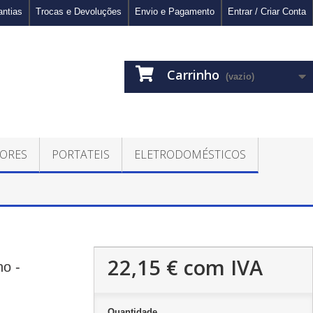
antias
Trocas e Devoluções
Envio e Pagamento
Entrar / Criar Conta
Carrinho
(vazio)
ORES
PORTATEIS
ELETRODOMÉSTICOS
22,15 €
com IVA
o -
Quantidade