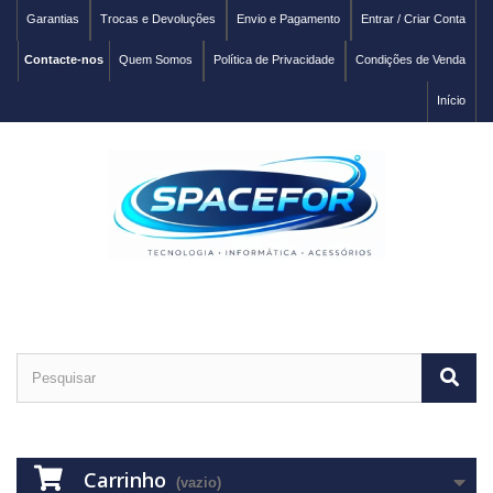
Garantias
Trocas e Devoluções
Envio e Pagamento
Entrar / Criar Conta
Contacte-nos
Quem Somos
Política de Privacidade
Condições de Venda
Início
Carrinho
(vazio)