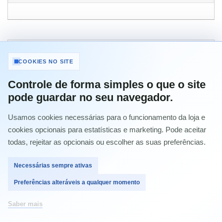
MAIS INFORMAÇÃO
COOKIES NO SITE
DCP-1510W, DCP-1610W, DCP-1612W, MFC-1810, MFC-1910W,
Controle de forma simples o que o site
HL-1110, HL-1210W, HL-1212W
pode guardar no seu navegador.
DCP 1510
Usamos cookies necessárias para o funcionamento da loja e
DCP 1512
cookies opcionais para estatísticas e marketing. Pode aceitar
todas, rejeitar as opcionais ou escolher as suas preferências.
DCP 1610W
DCP 1612W
Necessárias sempre ativas
HL 1110
Preferências alteráveis a qualquer momento
HL 1112
HL 1210W
Saber mais
HL 1212W