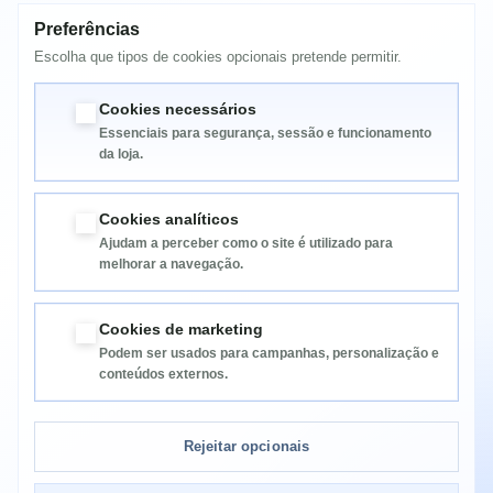
MFC 1810
Preferências
Escolha que tipos de cookies opcionais pretende permitir.
MFC 1910
MFC 1910W
Cookies necessários
Essenciais para segurança, sessão e funcionamento
da loja.
Cookies analíticos
Ajudam a perceber como o site é utilizado para
melhorar a navegação.
Informação
Cookies de marketing
Podem ser usados para campanhas, personalização e
Categorias
conteúdos externos.
Informação da Loja
Rejeitar opcionais