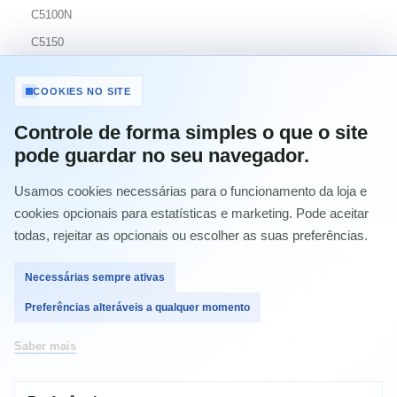
C5100N
C5150
C5200
COOKIES NO SITE
C5200N
C5250
Controle de forma simples o que o site
pode guardar no seu navegador.
C5250DN
C5250N
Usamos cookies necessárias para o funcionamento da loja e
C5300
cookies opcionais para estatísticas e marketing. Pode aceitar
todas, rejeitar as opcionais ou escolher as suas preferências.
C5300N
C5400
Necessárias sempre ativas
C5400DN
Preferências alteráveis a qualquer momento
C5400N
C5450
Saber mais
C5450DN