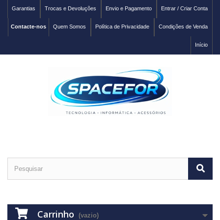
Garantias
Trocas e Devoluções
Envio e Pagamento
Entrar / Criar Conta
Contacte-nos
Quem Somos
Política de Privacidade
Condições de Venda
Início
Carrinho
(vazio)