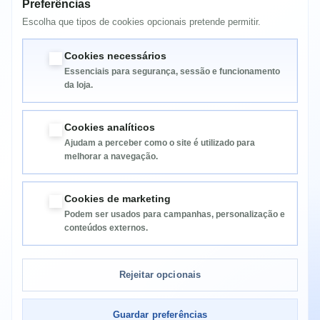
C5450N
Preferências
Escolha que tipos de cookies opcionais pretende permitir.
C5510MFP
C5540MFP
Cookies necessários
Essenciais para segurança, sessão e funcionamento
da loja.
Cookies analíticos
Ajudam a perceber como o site é utilizado para
melhorar a navegação.
Informação
Cookies de marketing
Podem ser usados para campanhas, personalização e
Categorias
conteúdos externos.
Informação da Loja
Rejeitar opcionais
Guardar preferências