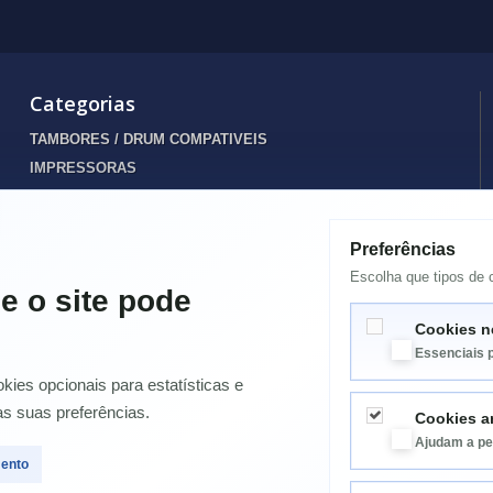
Categorias
TAMBORES / DRUM COMPATIVEIS
IMPRESSORAS
INFORMATICA
TONERS
Preferências
Destaques
Escolha que tipos de c
TINTEIROS
e o site pode
ENERGIA
Cookies n
SPARES PORTATIL
Essenciais 
ELETRODOMÉSTICOS
ies opcionais para estatísticas e
Papelaria / Diversos
as suas preferências.
Cookies an
CAIXA RESIDUOS / TANQUE MANUTENÇÃO JATO TINTA
Ajudam a pe
TAMBORES / DRUM ORIGINAIS
mento