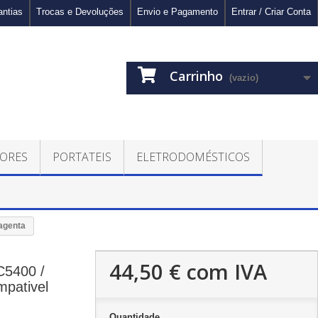
antias
Trocas e Devoluções
Envio e Pagamento
Entrar / Criar Conta
Carrinho
(vazio)
ORES
PORTATEIS
ELETRODOMÉSTICOS
agenta
44,50 €
com IVA
5400 /
pativel
Quantidade