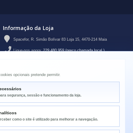
Informação da Loja
Spacefor, R. Simão Bolívar 83 Loja 15, 4470-214 Maia
Ligue-nos agora:
229 480 959 (preço chamada local )
Email:
geral@spacefor.pt
ookies opcionais pretende permitir.
ecessários
para segurança, sessão e funcionamento da loja.
alíticos
rceber como o site é utilizado para melhorar a navegação.