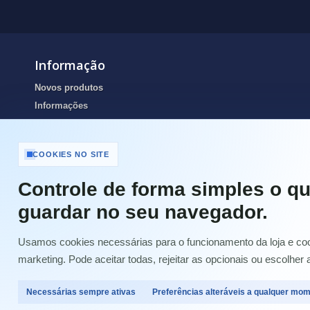
Informação
Novos produtos
Informações
Portes de envio
Resolução de Litígios Online
COOKIES NO SITE
Termos e condições
Contactos
Controle de forma simples o qu
Portes de Envio e pagamento
guardar no seu navegador.
Garantias
Política de Privacidade e Cookies
Usamos cookies necessárias para o funcionamento da loja e cook
Quem Somos
marketing. Pode aceitar todas, rejeitar as opcionais ou escolher 
Livro de Reclamações Electrónico (LRE)
Condições Gerais de Venda
Necessárias sempre ativas
Preferências alteráveis a qualquer mo
Meios de Pagamento