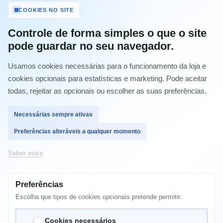
Tinteiro Original Epson T7601 Preto Photo -
COOKIES NO SITE
C13T76014010
Controle de forma simples o que o site
Referência:
EPSC13T76014010
pode guardar no seu navegador.
Condição:
Novo produto
Usamos cookies necessárias para o funcionamento da loja e
Imprimir
cookies opcionais para estatísticas e marketing. Pode aceitar
todas, rejeitar as opcionais ou escolher as suas preferências.
32,06 €
com IVA
Necessárias sempre ativas
Preferências alteráveis a qualquer momento
Quantidade
Saber mais
Preferências
Comprar
Escolha que tipos de cookies opcionais pretende permitir.
Cookies necessários