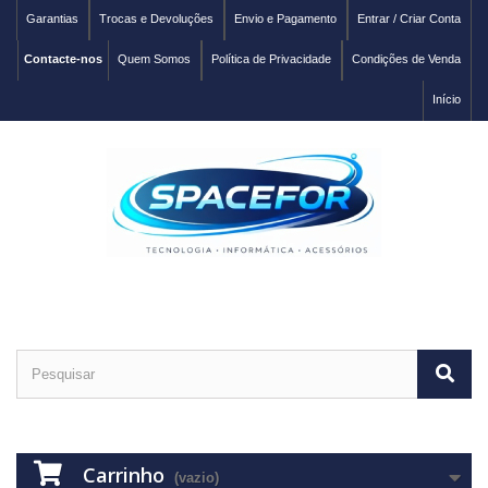
Garantias
Trocas e Devoluções
Envio e Pagamento
Entrar / Criar Conta
Contacte-nos
Quem Somos
Política de Privacidade
Condições de Venda
Início
Carrinho
(vazio)