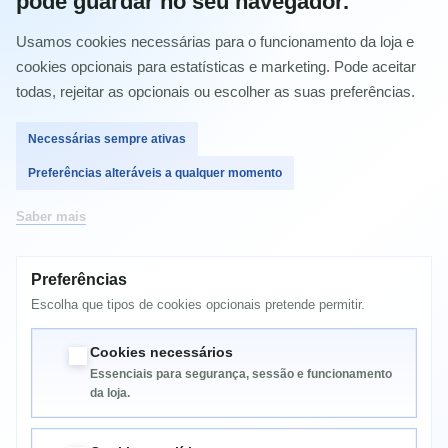
pode guardar no seu navegador.
N50VC | N50VN | N51TP | N51VF | N51VG | N51VN | N52J |
N52JV | N52JU | N52DA | N53J | N53SN | N53SV | N53Jq |
N53Jn | N53DA | N53TA | N53TK | N53SD | N53JF | N53JG |
Usamos cookies necessárias para o funcionamento da loja e
N53SM
cookies opcionais para estatísticas e marketing. Pode aceitar
- Séries Asus N70 | N73
todas, rejeitar as opcionais ou escolher as suas preferências.
N70SV | N73SV | N73JG | K73SD | K73SJ | N73JQ
- Séries Asus K54 | K55
Necessárias sempre ativas
K54C | K54HR | K54L | K54LY | K55DE | K55DR | K55N
Preferências alteráveis a qualquer momento
- Séries Asus P52 | P53
P52F | P52JC| P53SJ | P53E
Saber mais
- Séries Asus X54 | X55 | X72 | X75
X54B | X54C | X54H | X54H-SX061V |X54HR | X54HY | X54L |
X54LY | X54X | X54XI | X54XB | X55A | X55U | X55C (F55C) |
Preferências
X55V | X55VD (R503VD) | X55VD-SX004 | F55VD) | X75A |
Escolha que tipos de cookies opcionais pretende permitir.
X75VD (F75VD)
- Séries Asus W90 | W90VN | W90VP
Cookies necessários
Essenciais para segurança, sessão e funcionamento
da loja.