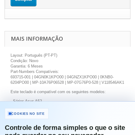
MAIS INFORMAÇÃO
Layout:
Português (PT-PT)
Condição:
Novo
Garantia:
6 Meses
Part-Numbers Compatíveis:
693715-001 | 04GN0K1KPO00 | 04GNZX1KPO00 | 0KNB0-
6204PO00 | MP-10A76P06528 | MP-07G76P0-528 | V118546AK1
Este teclado é compatível com os seguintes modelos:
- Séries Asus A52
A52F | A52J | A52JU
COOKIES NO SITE
- Séries Asus B53
B53F | B53J | B53S | B53E
Controle de forma simples o que o site
- Séries Asus N50 | N51 | N52 | N53