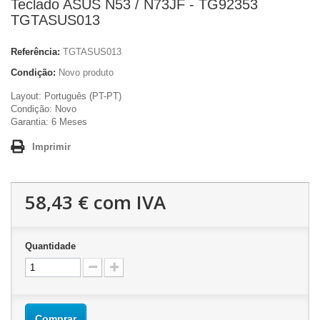
Teclado ASUS N53 / N73JF - TG92353
TGTASUS013
Referência:
TGTASUS013
Condição:
Novo produto
Layout: Português (PT-PT)
Condição: Novo
Garantia: 6 Meses
Imprimir
58,43 €
com IVA
Quantidade
Comprar