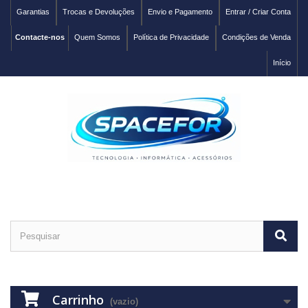
Garantias
Trocas e Devoluções
Envio e Pagamento
Entrar / Criar Conta
Contacte-nos
Quem Somos
Política de Privacidade
Condições de Venda
Início
Carrinho
(vazio)