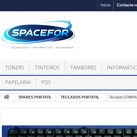
Contacte-
Início
TONERS
TINTEIROS
TAMBORES
INFORMÁTI
PAPELARIA
POS
SPARES PORTATIL
TECLADOS PORTATIL
Teclado COMPAQ 