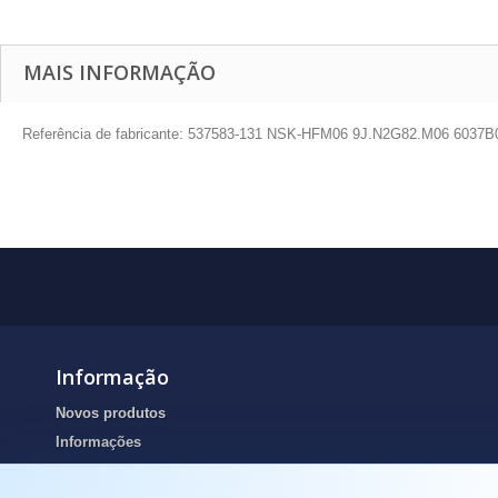
MAIS INFORMAÇÃO
Referência de fabricante: 537583-131 NSK-HFM06 9J.N2G82.M06 6037B0
Informação
Novos produtos
Informações
Portes de envio