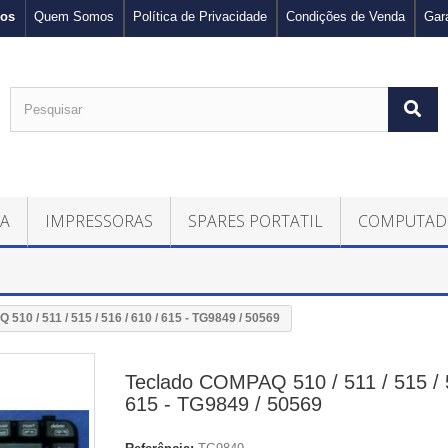
nos
Quem Somos
Política de Privacidade
Condições de Venda
Gar
CA
IMPRESSORAS
SPARES PORTATIL
COMPUTAD
510 / 511 / 515 / 516 / 610 / 615 - TG9849 / 50569
Teclado COMPAQ 510 / 511 / 515 / 5
615 - TG9849 / 50569