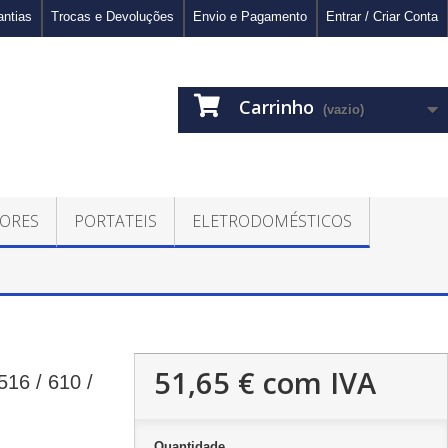
antias
Trocas e Devoluções
Envio e Pagamento
Entrar / Criar Conta
Carrinho
(vazio)
ORES
PORTATEIS
ELETRODOMÉSTICOS
51,65 €
com IVA
16 / 610 /
Quantidade