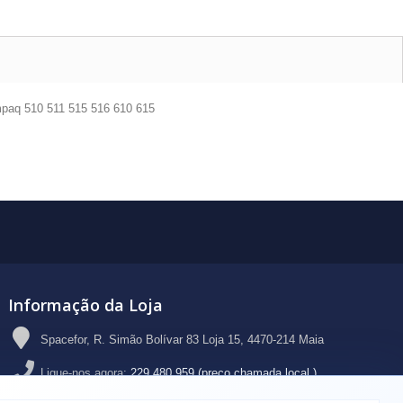
paq 510 511 515 516 610 615
Informação da Loja
Spacefor, R. Simão Bolívar 83 Loja 15, 4470-214 Maia
Ligue-nos agora:
229 480 959 (preço chamada local )