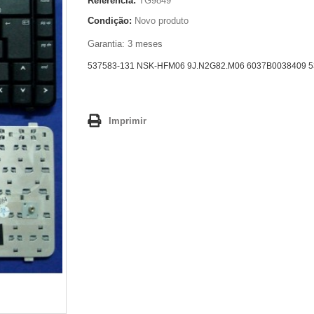
Referência:
TG9849
Condição:
Novo produto
Garantia: 3 meses
537583-131 NSK-HFM06 9J.N2G82.M06 6037B0038409 5
Imprimir