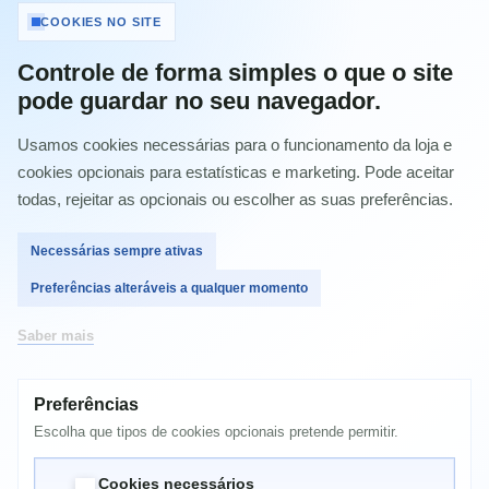
Tinteiro Original Epson T7024 Amarelo -
COOKIES NO SITE
C13T70244010
Controle de forma simples o que o site
Referência:
C13T70244010
pode guardar no seu navegador.
Condição:
Novo produto
Usamos cookies necessárias para o funcionamento da loja e
Imprimir
cookies opcionais para estatísticas e marketing. Pode aceitar
todas, rejeitar as opcionais ou escolher as suas preferências.
47,11 €
com IVA
Necessárias sempre ativas
Preferências alteráveis a qualquer momento
Quantidade
Saber mais
Preferências
Comprar
Escolha que tipos de cookies opcionais pretende permitir.
Cookies necessários