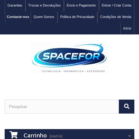
Garantias
Trocas e Devoluções
Envio e Pagamento
Entrar / Criar Conta
Contacte-nos
Quem Somos
Política de Privacidade
Condições de Venda
Início
Carrinho
(vazio)