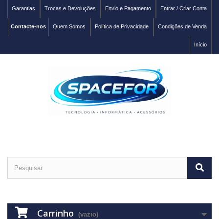
Garantias
Trocas e Devoluções
Envio e Pagamento
Entrar / Criar Conta
Contacte-nos
Quem Somos
Política de Privacidade
Condições de Venda
Início
Carrinho
(vazio)