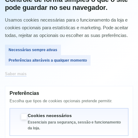
pode guardar no seu navegador.
Comprar
Usamos cookies necessárias para o funcionamento da loja e
cookies opcionais para estatísticas e marketing. Pode aceitar
todas, rejeitar as opcionais ou escolher as suas preferências.
MAIS INFORMAÇÃO
Necessárias sempre ativas
Preferências alteráveis a qualquer momento
Epson Stylus C64
Epson Stylus C64 Photo Edition
Saber mais
Epson Stylus C66
Epson Stylus C84
Epson Stylus C86 Photo Edition
Preferências
Epson Stylus CX3600
Epson Stylus CX3650
Escolha que tipos de cookies opcionais pretende permitir.
Epson Stylus CX6400
Epson Stylus CX6600
Cookies necessários
Essenciais para segurança, sessão e funcionamento
da loja.