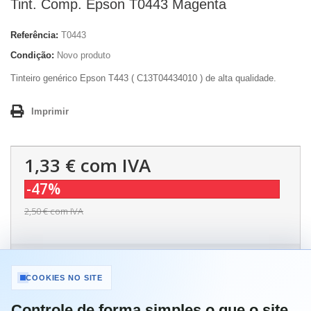
Tint. Comp. Epson T0443 Magenta
Referência:
T0443
Condição:
Novo produto
Tinteiro genérico Epson T443 ( C13T04434010 ) de alta qualidade.
Imprimir
1,33 €
com IVA
-47%
2,50 €
com IVA
Quantidade
COOKIES NO SITE
Controle de forma simples o que o site