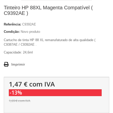
Tinteiro HP 88XL Magenta Compatível (
C9392AE )
Referência:
C9392AE
Condição:
Novo produto
Cartucho de tinta HP 88 XL remanufaturado de alta qualidade (
C9387AE / C9392AE .
Capacidade:
24,6ml
Imprimir
1,47 €
com IVA
-13%
1,69 €
com IVA