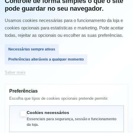
Controle de forma simples o que o site
HP Officejet Pro L7480 (CB061A)
pode guardar no seu navegador.
HP Officejet Pro L7590 (CB822A)
HP Officejet Pro L7680 (CB038A)
HP Officejet Pro L7780 (CB039A)
Usamos cookies necessárias para o funcionamento da loja e
HP Officejet Pro K5400
cookies opcionais para estatísticas e marketing. Pode aceitar
HP Officejet Pro K5400dn
HP Officejet Pro K5400dtn
todas, rejeitar as opcionais ou escolher as suas preferências.
HP Officejet Pro K5400n
HP Officejet Pro K5400 (C8184A)
Necessárias sempre ativas
HP Officejet Pro K5400dn (C8185A)
HP Officejet Pro K5400dtn (C9277A)
Preferências alteráveis a qualquer momento
HP Officejet Pro K5400n (C9282A)
HP Officejet Pro K550
HP Officejet Pro K8600
Saber mais
HP Officejet Pro K8600dn
HP Officejet Pro K550dtn
HP Officejet Pro K550 (C8157A)
Preferências
HP Officejet Pro K8600 (CB015A)
HP Officejet Pro K8600dn (CB016A)
Escolha que tipos de cookies opcionais pretende permitir.
HP Officejet Pro K550dtn (C8158A)
HP Officejet Pro K550dtwn (C8159B)
Cookies necessários
Essenciais para segurança, sessão e funcionamento
da loja.