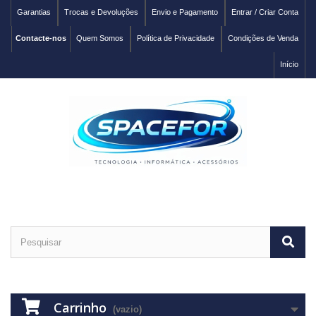
Garantias
Trocas e Devoluções
Envio e Pagamento
Entrar / Criar Conta
Contacte-nos
Quem Somos
Política de Privacidade
Condições de Venda
Início
Carrinho
(vazio)