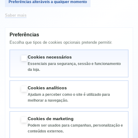
Preferências alteráveis a qualquer momento
Saber mais
MAIS INFORMAÇÃO
SF370
Preferências
Escolha que tipos de cookies opcionais pretende permitir.
SF371P
SF375TP
Cookies necessários
Essenciais para segurança, sessão e funcionamento
da loja.
Cookies analíticos
Ajudam a perceber como o site é utilizado para
melhorar a navegação.
Informação
Cookies de marketing
Podem ser usados para campanhas, personalização e
Categorias
conteúdos externos.