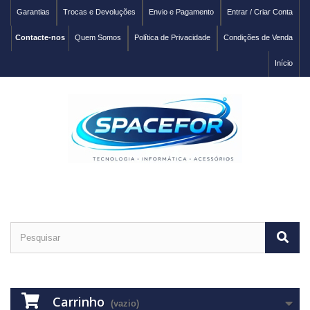
Garantias
Trocas e Devoluções
Envio e Pagamento
Entrar / Criar Conta
Contacte-nos
Quem Somos
Política de Privacidade
Condições de Venda
Início
Carrinho
(vazio)