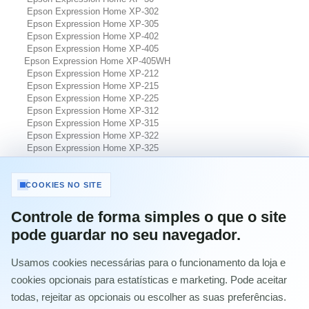
Epson Expression Home XP-302
Epson Expression Home XP-305
Epson Expression Home XP-402
Epson Expression Home XP-405
Epson Expression Home XP-405WH
Epson Expression Home XP-212
Epson Expression Home XP-215
Epson Expression Home XP-225
Epson Expression Home XP-312
Epson Expression Home XP-315
Epson Expression Home XP-322
Epson Expression Home XP-325
Epson Expression Home XP-412
Epson Expression Home XP-415
Epson Expression Home XP-422
COOKIES NO SITE
Epson Expression Home XP-425
Epson Expression Home XP102
Controle de forma simples o que o site
Epson Expression Home XP202
pode guardar no seu navegador.
Epson Expression Home XP205
Epson Expression Home XP30
Epson Expression Home XP302
Usamos cookies necessárias para o funcionamento da loja e
Epson Expression Home XP305
cookies opcionais para estatísticas e marketing. Pode aceitar
Epson Expression Home XP402
todas, rejeitar as opcionais ou escolher as suas preferências.
Epson Expression Home XP405