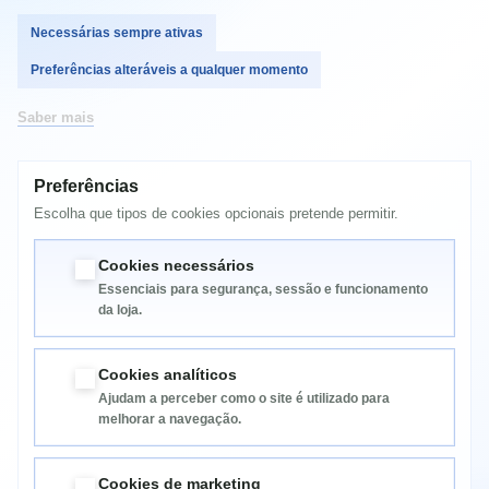
Epson Expression Home XP405WH
Epson Expression Home XP212
Necessárias sempre ativas
Epson Expression Home XP215
Epson Expression Home XP225
Preferências alteráveis a qualquer momento
Epson Expression Home XP312
Epson Expression Home XP315
Saber mais
Epson Expression Home XP322
Epson Expression Home XP325
Epson Expression Home XP412
Epson Expression Home XP415
Preferências
Epson Expression Home XP422
Escolha que tipos de cookies opcionais pretende permitir.
Epson Expression Home XP425
18xl
Cookies necessários
Essenciais para segurança, sessão e funcionamento
da loja.
Cookies analíticos
Ajudam a perceber como o site é utilizado para
melhorar a navegação.
Informação
Cookies de marketing