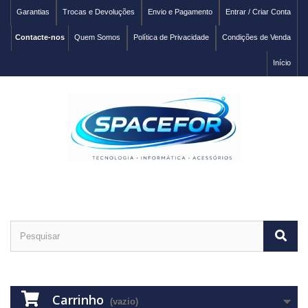
Garantias
Trocas e Devoluções
Envio e Pagamento
Entrar / Criar Conta
Contacte-nos
Quem Somos
Política de Privacidade
Condições de Venda
Início
Carrinho
(vazio)