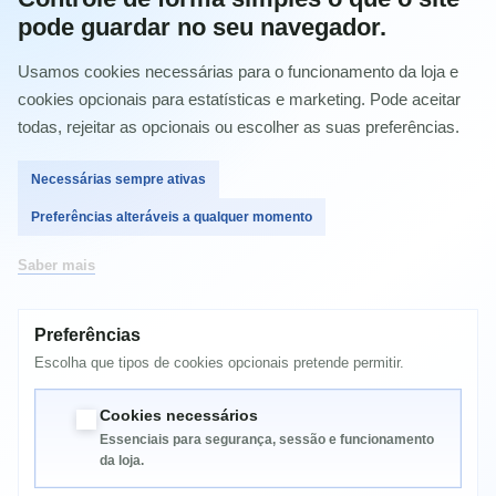
pode guardar no seu navegador.
Comprar
Usamos cookies necessárias para o funcionamento da loja e
cookies opcionais para estatísticas e marketing. Pode aceitar
todas, rejeitar as opcionais ou escolher as suas preferências.
Necessárias sempre ativas
MAIS INFORMAÇÃO
Preferências alteráveis a qualquer momento
Epson WorkForce Pro WP-4015 DN
Saber mais
Epson WorkForce Pro WP-4025 DW
Epson WorkForce Pro WP-4095 DN
Epson WorkForce Pro WP-4515 DN
Preferências
Epson WorkForce Pro WP-4525 DNF
Epson WorkForce Pro WP-4535 DWF
Escolha que tipos de cookies opcionais pretende permitir.
Epson WorkForce Pro WP-4545 DTWF
Epson WorkForce Pro WP-4595 DNF
Cookies necessários
Essenciais para segurança, sessão e funcionamento
da loja.