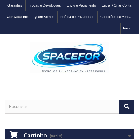
Garantias
Trocas e Devoluções
Envio e Pagamento
Entrar / Criar Conta
Contacte-nos
Quem Somos
Política de Privacidade
Condições de Venda
Início
Carrinho
(vazio)