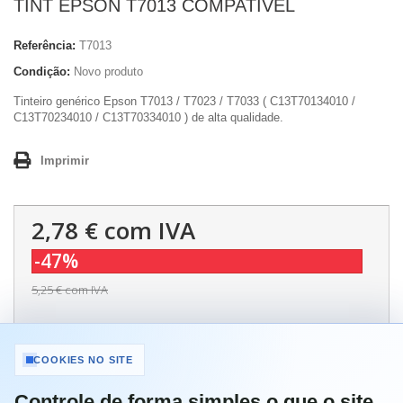
TINT EPSON T7013 COMPATIVEL
Referência:
T7013
Condição:
Novo produto
Tinteiro genérico Epson T7013 / T7023 / T7033 ( C13T70134010 /
C13T70234010 / C13T70334010 ) de alta qualidade.
Imprimir
2,78 €
com IVA
-47%
5,25 €
com IVA
Quantidade
COOKIES NO SITE
Controle de forma simples o que o site