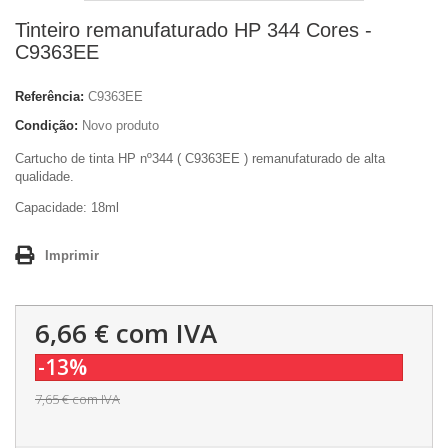
Tinteiro remanufaturado HP 344 Cores -
C9363EE
Referência:
C9363EE
Condição:
Novo produto
Cartucho de tinta HP nº344 ( C9363EE ) remanufaturado de alta
qualidade.
Capacidade:
18ml
Imprimir
6,66 €
com IVA
-13%
7,65 €
com IVA