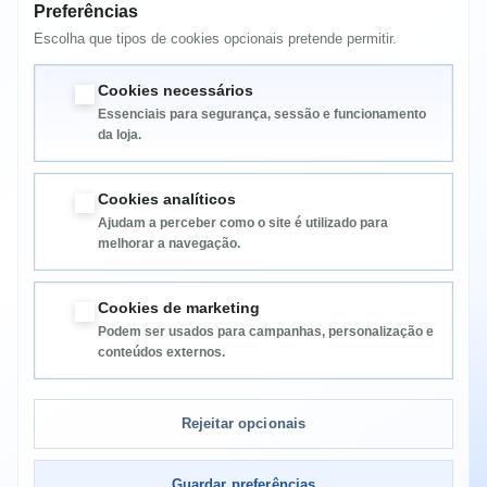
Preferências
HP PSC 2210xi (C8659A)
HP PSC 2355 (Q5789B)
Escolha que tipos de cookies opcionais pretende permitir.
HP PSC 2355v All-in-One Printer
HP PSC 2355v All-in-One Printer (Q5791A)
Cookies necessários
Essenciais para segurança, sessão e funcionamento
da loja.
Cookies analíticos
Ajudam a perceber como o site é utilizado para
melhorar a navegação.
Informação
Cookies de marketing
Podem ser usados para campanhas, personalização e
Categorias
conteúdos externos.
Informação da Loja
Rejeitar opcionais
Guardar preferências