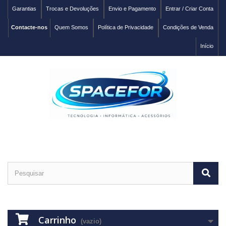
Garantias
Trocas e Devoluções
Envio e Pagamento
Entrar / Criar Conta
Contacte-nos
Quem Somos
Política de Privacidade
Condições de Venda
Início
Carrinho
(vazio)