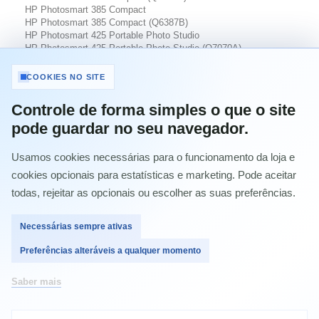
HP Photosmart 385 Compact
HP Photosmart 385 Compact (Q6387B)
HP Photosmart 425 Portable Photo Studio
HP Photosmart 425 Portable Photo Studio (Q7070A)
HP Photosmart 428 (Q7080C)
HP Photosmart 428 Portable Photo Studio (Q7080B)
COOKIES NO SITE
HP Photosmart 475 Compact
HP Photosmart 475 Compact (Q7011B)
Controle de forma simples o que o site
HP Photosmart 8050
pode guardar no seu navegador.
HP Photosmart 8050 (Q6351B)
HP Photosmart 8150
HP Photosmart 8150 (Q3399B)
Usamos cookies necessárias para o funcionamento da loja e
HP Photosmart 8450
cookies opcionais para estatísticas e marketing. Pode aceitar
HP Photosmart 8450 (Q3388B)
HP Photosmart 8750 Professional
todas, rejeitar as opcionais ou escolher as suas preferências.
HP Photosmart 8750 Professional (Q5747B)
HP Photosmart D5160
Necessárias sempre ativas
HP Photosmart D5160 (Q7091B)
HP Photosmart Pro B8350
Preferências alteráveis a qualquer momento
HP Photosmart Pro B8350 (Q8492B)
HP PSC 1610
HP PSC 1610 (Q5587B)
Saber mais
HP PSC 1613
HP PSC 1613 (Q5594C)
HP PSC 2210v (C8660A)