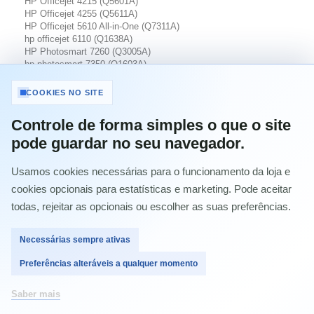
HP Officejet 4215 (Q5601A)
HP Officejet 4255 (Q5611A)
HP Officejet 5610 All-in-One (Q7311A)
hp officejet 6110 (Q1638A)
HP Photosmart 7260 (Q3005A)
hp photosmart 7350 (Q1603A)
HP Photosmart 7450
HP Photosmart 7450 (Q3409A)
COOKIES NO SITE
HP Photosmart 7450xi Photo Printer (Q3413A)
HP Photosmart 7760
Controle de forma simples o que o site
HP Photosmart 7760
pode guardar no seu navegador.
HP Photosmart 7760 (Q3015A)
HP Photosmart 7760 (Q3060A)
HP Photosmart 7762 Photo Printer (Q3019A)
Usamos cookies necessárias para o funcionamento da loja e
HP Photosmart 7762w Photo Printer (Q3016A)
cookies opcionais para estatísticas e marketing. Pode aceitar
HP Photosmart 7960 (Q3020A)
HP PSC 1210 (Q1662A)
todas, rejeitar as opcionais ou escolher as suas preferências.
HP PSC 1215 (Q5894A)
HP PSC 1216 (Q7282A)
Necessárias sempre ativas
HP PSC 1315
HP PSC 1315 (Q5763A)
Preferências alteráveis a qualquer momento
HP PSC 1315 (Q5765A)
HP PSC 1350 (Q3501A)
HP PSC 2105 (C8647A)
Saber mais
hp psc 2110 (C8648A)