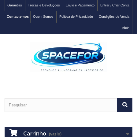
Garantias
Trocas e Devoluções
Envio e Pagamento
Entrar / Criar Conta
Contacte-nos
Quem Somos
Política de Privacidade
Condições de Venda
Início
Carrinho
(vazio)