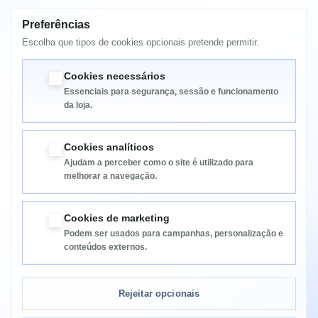
HP PSC 2175
HP PSC 2175 (Q3068A)
Preferências
hp psc 2210 (C8658A)
HP PSC 2210v (C8660A)
Escolha que tipos de cookies opcionais pretende permitir.
HP PSC 2210xi (C8659A)
HP PSC 2410 Photosmart (Q3087A)
Cookies necessários
Essenciais para segurança, sessão e funcionamento
da loja.
Cookies analíticos
Ajudam a perceber como o site é utilizado para
melhorar a navegação.
Informação
Cookies de marketing
Podem ser usados para campanhas, personalização e
Categorias
conteúdos externos.
Informação da Loja
Rejeitar opcionais