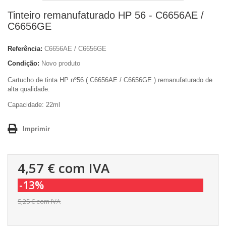
Tinteiro remanufaturado HP 56 - C6656AE /
C6656GE
Referência:
C6656AE / C6656GE
Condição:
Novo produto
Cartucho de tinta HP nº56 ( C6656AE / C6656GE ) remanufaturado de
alta qualidade.
Capacidade:
22ml
Imprimir
4,57 €
com IVA
-13%
5,25 €
com IVA