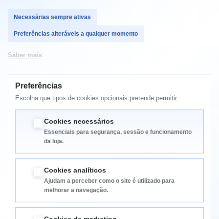
Necessárias sempre ativas
Comprar
Preferências alteráveis a qualquer momento
Saber mais
Preferências
MAIS INFORMAÇÃO
Escolha que tipos de cookies opcionais pretende permitir.
DCP-J4110DW MFC-J4410DW MFC-J4510DW MFC-J4710DW
Cookies necessários
Essenciais para segurança, sessão e funcionamento
da loja.
Cookies analíticos
Ajudam a perceber como o site é utilizado para
melhorar a navegação.
Informação