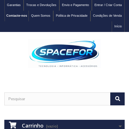
Garantias
Trocas e Devoluções
Envio e Pagamento
Entrar / Criar Conta
Contacte-nos
Quem Somos
Política de Privacidade
Condições de Venda
Início
Carrinho
(vazio)