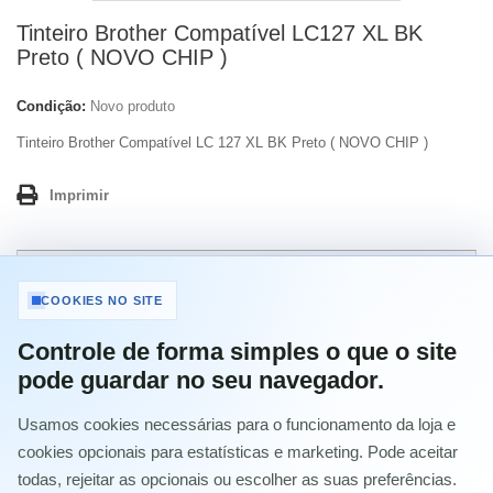
Tinteiro Brother Compatível LC127 XL BK
Preto ( NOVO CHIP )
Condição:
Novo produto
Tinteiro Brother Compatível LC 127 XL BK Preto ( NOVO CHIP )
Imprimir
1,90 €
com IVA
COOKIES NO SITE
-27%
Controle de forma simples o que o site
2,60 €
com IVA
pode guardar no seu navegador.
Usamos cookies necessárias para o funcionamento da loja e
Quantidade
cookies opcionais para estatísticas e marketing. Pode aceitar
todas, rejeitar as opcionais ou escolher as suas preferências.