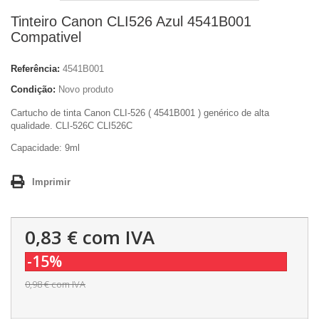
Tinteiro Canon CLI526 Azul 4541B001
Compativel
Referência:
4541B001
Condição:
Novo produto
Cartucho de tinta Canon CLI-526 ( 4541B001 ) genérico de alta
qualidade. CLI-526C CLI526C
Capacidade:
9ml
Imprimir
0,83 €
com IVA
-15%
0,98 €
com IVA