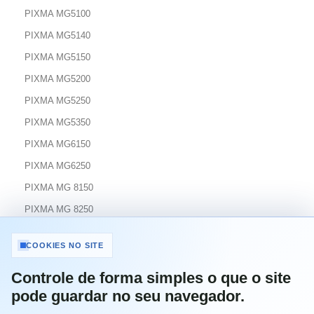
PIXMA MG5100
PIXMA MG5140
PIXMA MG5150
PIXMA MG5200
PIXMA MG5250
PIXMA MG5350
PIXMA MG6150
PIXMA MG6250
PIXMA MG 8150
PIXMA MG 8250
PIXMA MX 715
COOKIES NO SITE
PIXMA MX 880
Controle de forma simples o que o site
PIXMA MX 885
pode guardar no seu navegador.
PIXMA MX 895