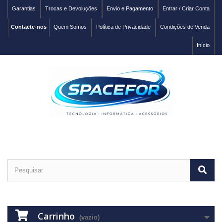
Garantias
Trocas e Devoluções
Envio e Pagamento
Entrar / Criar Conta
Contacte-nos
Quem Somos
Política de Privacidade
Condições de Venda
Início
Carrinho
(vazio)