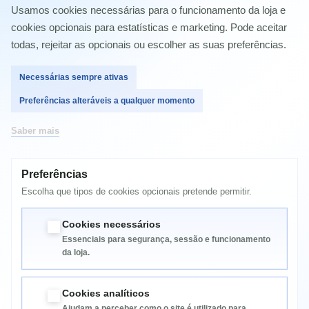
Canon Pixma IP4850
Usamos cookies necessárias para o funcionamento da loja e
Canon Pixma IP4950
cookies opcionais para estatísticas e marketing. Pode aceitar
Canon Pixma IX6250
Canon Pixma IX6550
todas, rejeitar as opcionais ou escolher as suas preferências.
Canon PIXMA MG5150
Canon Pixma MG5200
Necessárias sempre ativas
Canon Pixma MG5250
Canon Pixma MG5350
Preferências alteráveis a qualquer momento
Canon Pixma MG6100
Canon Pixma MG6150
Canon Pixma MG6220
Saber mais
Canon Pixma MG6250
Canon Pixma MG8150
Canon Pixma MG8220
Preferências
Canon Pixma MG8250
Canon Pixma MX882
Escolha que tipos de cookies opcionais pretende permitir.
Canon Pixma MX885
Canon PIXMA MX895
Cookies necessários
Essenciais para segurança, sessão e funcionamento
da loja.
Cookies analíticos
Ajudam a perceber como o site é utilizado para