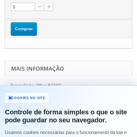
Comprar
MAIS INFORMAÇÃO
Epson Stylus Office B42WD
Epson Stylus Office BX305F
Epson Stylus Office BX305FW
COOKIES NO SITE
Epson Stylus Office BX305FW Plus
Epson Stylus Office BX320FW
Controle de forma simples o que o site
Epson Stylus Office BX525WD
pode guardar no seu navegador.
Epson Stylus Office BX535WD
Epson Stylus Office BX625FWD
Epson Stylus Office BX630FW
Usamos cookies necessárias para o funcionamento da loja e
Epson Stylus Office BX635FWD