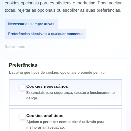
cookies opcionais para estatísticas e marketing. Pode aceitar
Epson Stylus Office BX925FWD
Epson Stylus Office BX935FWD
todas, rejeitar as opcionais ou escolher as suas preferências.
Epson Stylus SX230
Epson Stylus SX235W
Necessárias sempre ativas
Epson Stylus SX420W
Epson Stylus SX425W
Preferências alteráveis a qualquer momento
Epson Stylus SX430W
Epson Stylus SX435W
Epson Stylus SX440W
Saber mais
Epson Stylus SX445W
Epson Stylus SX525WD
Epson Stylus SX535WD
Preferências
Epson Stylus SX620FW
Epson WorkForce WF-7015
Escolha que tipos de cookies opcionais pretende permitir.
Epson WorkForce WF-7515
Epson WorkForce WF-7525
Cookies necessários
Essenciais para segurança, sessão e funcionamento
da loja.
Cookies analíticos
Ajudam a perceber como o site é utilizado para
melhorar a navegação.