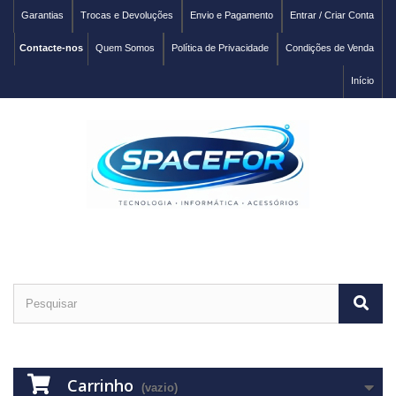
Garantias
Trocas e Devoluções
Envio e Pagamento
Entrar / Criar Conta
Contacte-nos
Quem Somos
Política de Privacidade
Condições de Venda
Início
Carrinho
(vazio)