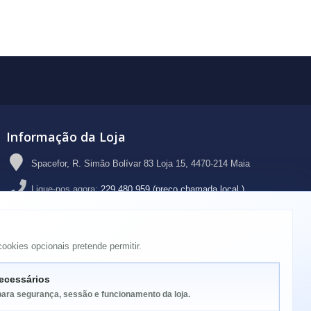
Informação da Loja
Spacefor, R. Simão Bolívar 83 Loja 15, 4470-214 Maia
Ligue-nos agora:
229 480 959 (preço chamada local )
Email:
geral@spacefor.pt
ookies opcionais pretende permitir.
ecessários
para segurança, sessão e funcionamento da loja.