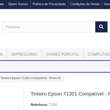
nos
Quem Somos
Política de Privacidade
Condições de Venda
Gar
CA
IMPRESSORAS
SPARES PORTATIL
COMPUTAD
Tinteiro Epson T1301 Compatível - Preto XL
Tinteiro Epson T1301 Compatível - 
Referência:
T1301