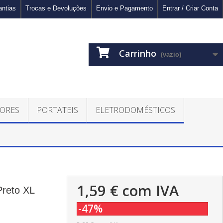
antias
Trocas e Devoluções
Envio e Pagamento
Entrar / Criar Conta
Carrinho
(vazio)
ORES
PORTATEIS
ELETRODOMÉSTICOS
1,59 €
com IVA
Preto XL
-47%