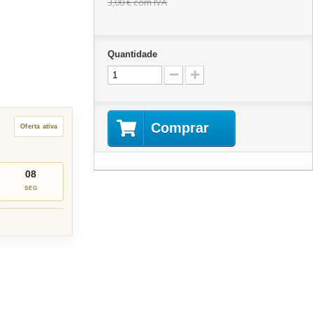
3,00 €
com IVA
Quantidade
Comprar
Oferta ativa
07
SEG