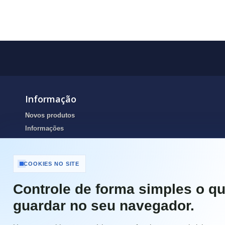
Informação
Novos produtos
Informações
Portes de envio
Resolução de Litígios Online
COOKIES NO SITE
Termos e condições
Contactos
Controle de forma simples o qu
Portes de Envio e pagamento
guardar no seu navegador.
Garantias
Política de Privacidade e Cookies