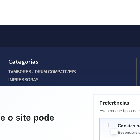
Categorias
TAMBORES / DRUM COMPATIVEIS
IMPRESSORAS
INFORMATICA
TONERS
Preferências
Destaques
Escolha que tipos de c
TINTEIROS
e o site pode
ENERGIA
Cookies n
SPARES PORTATIL
Essenciais 
ELETRODOMÉSTICOS