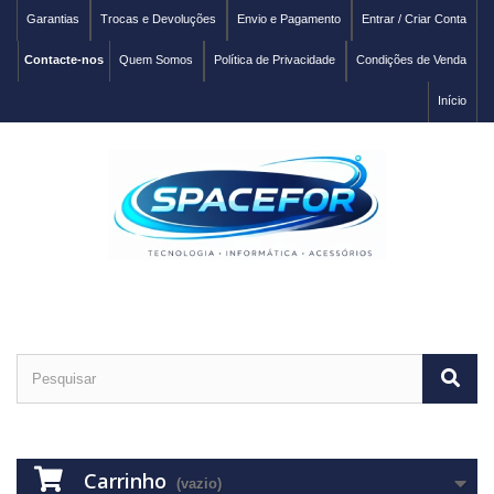
Garantias
Trocas e Devoluções
Envio e Pagamento
Entrar / Criar Conta
Contacte-nos
Quem Somos
Política de Privacidade
Condições de Venda
Início
Carrinho
(vazio)