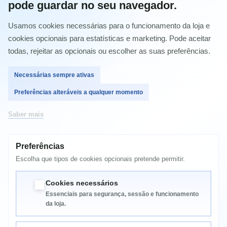
pode guardar no seu navegador.
Comprar
Usamos cookies necessárias para o funcionamento da loja e
cookies opcionais para estatísticas e marketing. Pode aceitar
todas, rejeitar as opcionais ou escolher as suas preferências.
Necessárias sempre ativas
MAIS INFORMAÇÃO
Preferências alteráveis a qualquer momento
Saber mais
Dell 1320 C Dell 1320 CN Dell 2130 CN Dell 2135 CN
1320C
Preferências
1320CN
Escolha que tipos de cookies opcionais pretende permitir.
2130CN
2135CN
Cookies necessários
Essenciais para segurança, sessão e funcionamento
da loja.