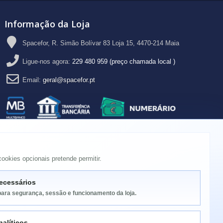
Informação da Loja
Spacefor, R. Simão Bolívar 83 Loja 15, 4470-214 Maia
Ligue-nos agora:
229 480 959 (preço chamada local )
Email:
geral@spacefor.pt
ookies opcionais pretende permitir.
ecessários
para segurança, sessão e funcionamento da loja.
alíticos