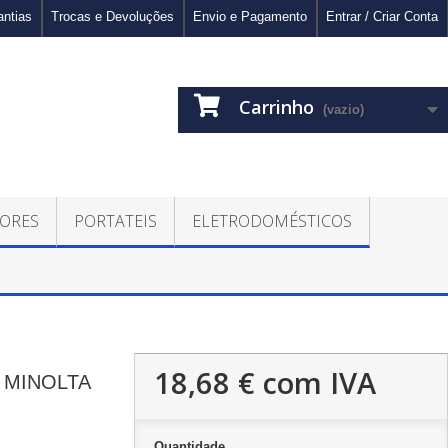
antias
Trocas e Devoluções
Envio e Pagamento
Entrar / Criar Conta
Carrinho
(vazio)
ORES
PORTATEIS
ELETRODOMÉSTICOS
18,68 €
com IVA
F MINOLTA
Quantidade