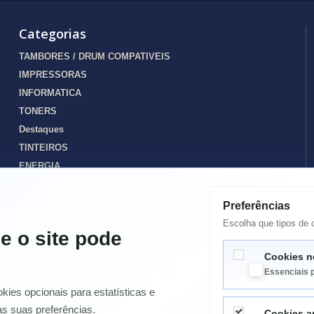
Categorias
TAMBORES / DRUM COMPATIVEIS
IMPRESSORAS
INFORMATICA
TONERS
Destaques
TINTEIROS
ENERGIA
SPARES PORTATIL
ELETRODOMÉSTICOS
Preferências
Papelaria / Diversos
Escolha que tipos de c
e o site pode
CAIXA RESIDUOS / TANQUE MANUTENÇÃO JATO TINTA
Cookies n
TAMBORES / DRUM ORIGINAIS
Essenciais 
ies opcionais para estatísticas e
as suas preferências.
Cookies an