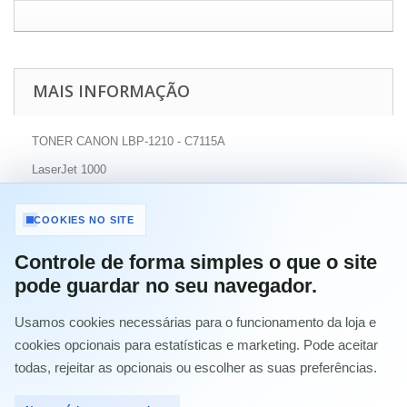
MAIS INFORMAÇÃO
TONER CANON LBP-1210 - C7115A
LaserJet 1000
LaserJet 1000W
COOKIES NO SITE
LaserJet 1005 Series
LaserJet 1005W
Controle de forma simples o que o site
pode guardar no seu navegador.
Laserjet 1150
Laserjet 1150X
Usamos cookies necessárias para o funcionamento da loja e
LaserJet 1200 Series
cookies opcionais para estatísticas e marketing. Pode aceitar
todas, rejeitar as opcionais ou escolher as suas preferências.
LaserJet 1220
Laserjet 1300