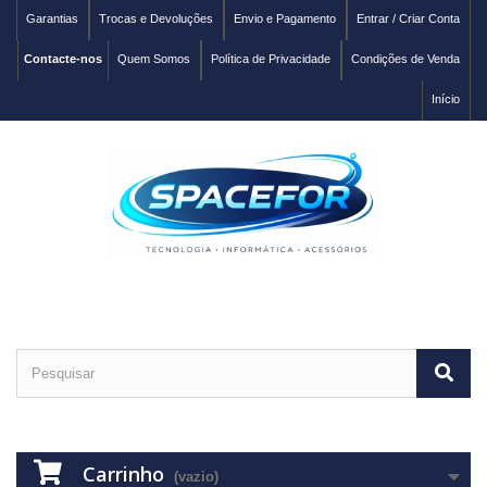
Garantias
Trocas e Devoluções
Envio e Pagamento
Entrar / Criar Conta
Contacte-nos
Quem Somos
Política de Privacidade
Condições de Venda
Início
Carrinho
(vazio)