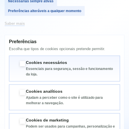
Necessárias sempre ativas
Laserjet 1300N
Preferências alteráveis a qualquer momento
Laserjet 1300XI
LaserJet 3300
Saber mais
LaserJet 3310
LaserJet 3320MFP
Preferências
Escolha que tipos de cookies opcionais pretende permitir.
LaserJet 3330MFP
LaserJet 3380
Cookies necessários
Essenciais para segurança, sessão e funcionamento
da loja.
Cookies analíticos
Ajudam a perceber como o site é utilizado para
melhorar a navegação.
Informação
Cookies de marketing
Podem ser usados para campanhas, personalização e