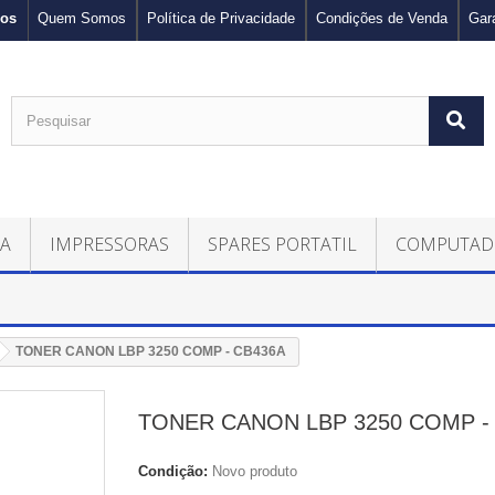
nos
Quem Somos
Política de Privacidade
Condições de Venda
Gar
CA
IMPRESSORAS
SPARES PORTATIL
COMPUTAD
TONER CANON LBP 3250 COMP - CB436A
TONER CANON LBP 3250 COMP -
Condição:
Novo produto