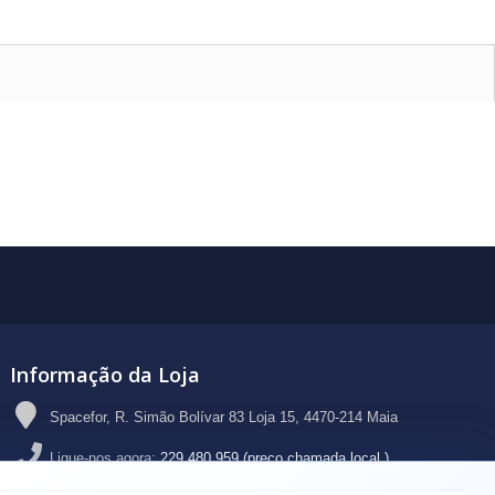
Informação da Loja
Spacefor, R. Simão Bolívar 83 Loja 15, 4470-214 Maia
Ligue-nos agora:
229 480 959 (preço chamada local )