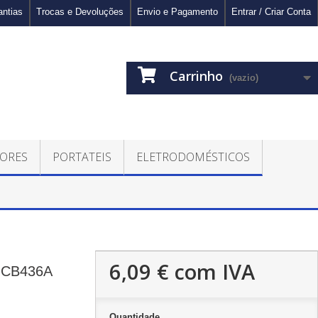
antias
Trocas e Devoluções
Envio e Pagamento
Entrar / Criar Conta
Carrinho
(vazio)
ORES
PORTATEIS
ELETRODOMÉSTICOS
6,09 €
com IVA
 CB436A
Quantidade