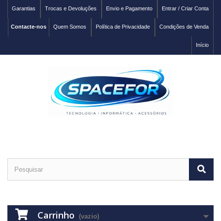
Garantias
Trocas e Devoluções
Envio e Pagamento
Entrar / Criar Conta
Contacte-nos
Quem Somos
Política de Privacidade
Condições de Venda
Início
Carrinho
(vazio)