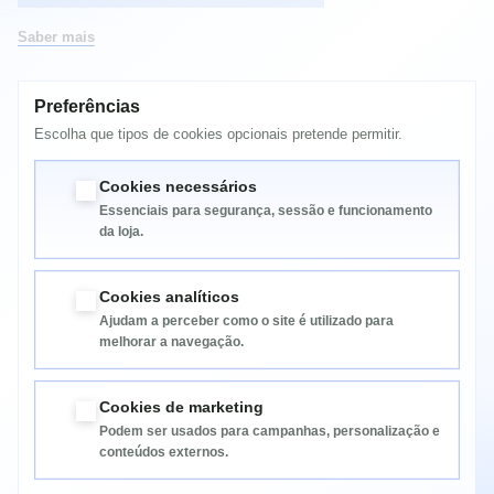
Saber mais
Preferências
MAIS INFORMAÇÃO
Escolha que tipos de cookies opcionais pretende permitir.
TONER CANON LBP 3300 - Q5949A
Cookies necessários
Essenciais para segurança, sessão e funcionamento
da loja.
Cookies analíticos
Ajudam a perceber como o site é utilizado para
melhorar a navegação.
Informação
Cookies de marketing
Podem ser usados para campanhas, personalização e
Categorias
conteúdos externos.