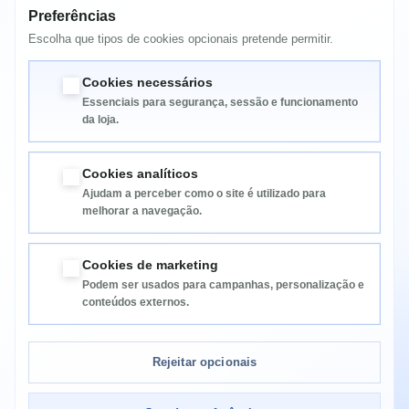
Samsung Xpress SL-C1860
Preferências
Samsung Xpress SL-C1860FW
Samsung Xpress SL-C1800
Escolha que tipos de cookies opcionais pretende permitir.
Samsung Xpress SL-C1860FW Premium Line
Samsung Xpress SL-C1810W Premium Line
Cookies necessários
Essenciais para segurança, sessão e funcionamento
da loja.
Cookies analíticos
Ajudam a perceber como o site é utilizado para
melhorar a navegação.
Informação
Cookies de marketing
Podem ser usados para campanhas, personalização e
Categorias
conteúdos externos.
Informação da Loja
Rejeitar opcionais