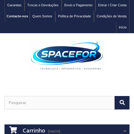
Garantias
Trocas e Devoluções
Envio e Pagamento
Entrar / Criar Conta
Contacte-nos
Quem Somos
Política de Privacidade
Condições de Venda
Início
Carrinho
(vazio)