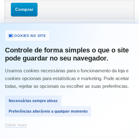
Comprar
COOKIES NO SITE
MAIS INFORMAÇÃO
Controle de forma simples o que o site
pode guardar no seu navegador.
TONER CLP-504S / 415 / 4195 AMARELO
Usamos cookies necessárias para o funcionamento da loja e
TONER CLP-504S / 415 / 4195 AZUL
cookies opcionais para estatísticas e marketing. Pode aceitar
todas, rejeitar as opcionais ou escolher as suas preferências.
Compatível com:
Samsung CLP-410
Necessárias sempre ativas
Samsung CLP-415N
Samsung CLP-415NW
Preferências alteráveis a qualquer momento
Samsung CLX-4100
Samsung CLX-4195FN
Samsung CLX-4195FW
Saber mais
Samsung CLX-4195N
Samsung Xpress SL-C1810W