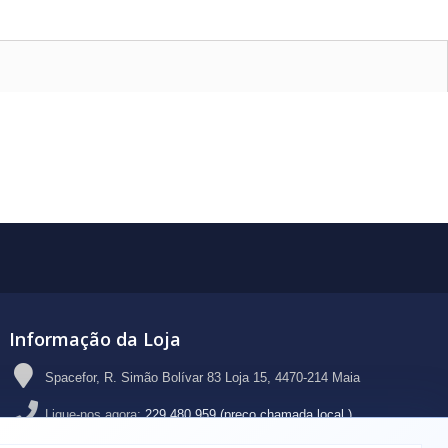
Informação da Loja
Spacefor, R. Simão Bolívar 83 Loja 15, 4470-214 Maia
Ligue-nos agora:
229 480 959 (preço chamada local )