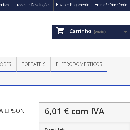
antias
Trocas e Devoluções
Envio e Pagamento
Entrar / Criar Conta
Carrinho
(vazio)
ORES
PORTATEIS
ELETRODOMÉSTICOS
6,01 €
com IVA
A EPSON
Quantidade