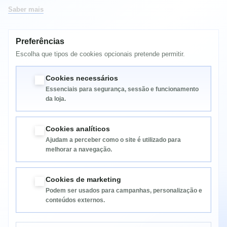
Saber mais
Preferências
MAIS INFORMAÇÃO
Escolha que tipos de cookies opcionais pretende permitir.
TONER COMP ET-M1400 / MX 14 EPSON
Cookies necessários
Essenciais para segurança, sessão e funcionamento
da loja.
Cookies analíticos
Ajudam a perceber como o site é utilizado para
melhorar a navegação.
Informação
Cookies de marketing
Podem ser usados para campanhas, personalização e
Categorias
conteúdos externos.
Informação da Loja