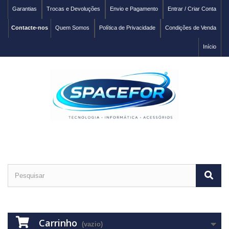
Garantias
Trocas e Devoluções
Envio e Pagamento
Entrar / Criar Conta
Contacte-nos
Quem Somos
Política de Privacidade
Condições de Venda
Início
Carrinho
(vazio)