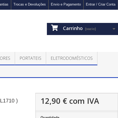
antias
Trocas e Devoluções
Envio e Pagamento
Entrar / Criar Conta
Carrinho
(vazio)
ORES
PORTATEIS
ELETRODOMÉSTICOS
12,90 €
com IVA
1710 )
Quantidade