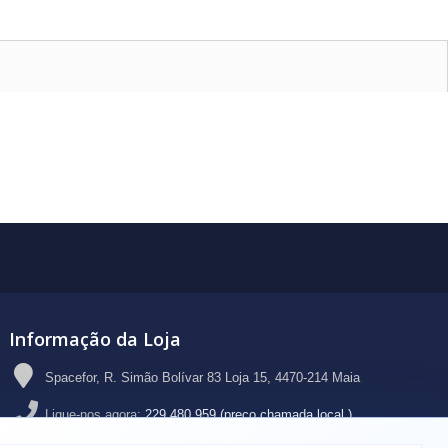
Informação da Loja
Spacefor, R. Simão Bolívar 83 Loja 15, 4470-214 Maia
Ligue-nos agora:
229 480 959 (preço chamada local )