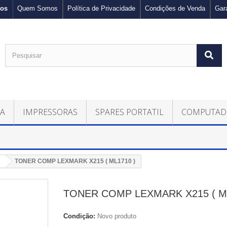
nos
Quem Somos
Política de Privacidade
Condições de Venda
Gar
CA
IMPRESSORAS
SPARES PORTATIL
COMPUTAD
TONER COMP LEXMARK X215 ( ML1710 )
TONER COMP LEXMARK X215 ( ML
Condição:
Novo produto