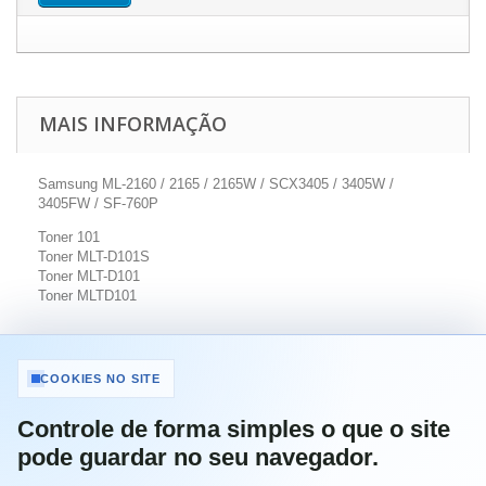
MAIS INFORMAÇÃO
Samsung ML-2160 / 2165 / 2165W / SCX3405 / 3405W /
3405FW / SF-760P
Toner 101
Toner MLT-D101S
Toner MLT-D101
Toner MLTD101
Compatível com:
COOKIES NO SITE
Samsung ML-2160
Samsung ML-2160W
Controle de forma simples o que o site
Samsung ML-2164
pode guardar no seu navegador.
Samsung ML-2165
Samsung ML-2165W