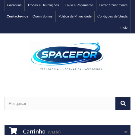
Garantias
Trocas e Devoluções
Envio e Pagamento
Entrar / Criar Conta
Contacte-nos
Quem Somos
Política de Privacidade
Condições de Venda
Início
Carrinho
(vazio)