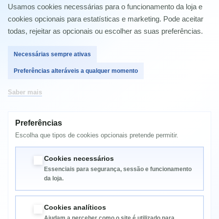
Samsung ML-2168W；
Usamos cookies necessárias para o funcionamento da loja e
Samsung SCX-3400F
cookies opcionais para estatísticas e marketing. Pode aceitar
Samsung SCX-3400FW
Samsung SCX-3405F
todas, rejeitar as opcionais ou escolher as suas preferências.
Samsung SCX-3405FW
SF760P
Necessárias sempre ativas
Samsung ML2160
Preferências alteráveis a qualquer momento
Samsung ML2160W
Samsung ML2164
Samsung ML2165
Saber mais
Samsung ML2165W
Samsung ML2168W；
Samsung SCX3400F
Preferências
Samsung SCX3400FW
Samsung SCX3405F
Escolha que tipos de cookies opcionais pretende permitir.
Samsung SCX3405FW
SF760P
Cookies necessários
Essenciais para segurança, sessão e funcionamento
da loja.
Cookies analíticos
Ajudam a perceber como o site é utilizado para