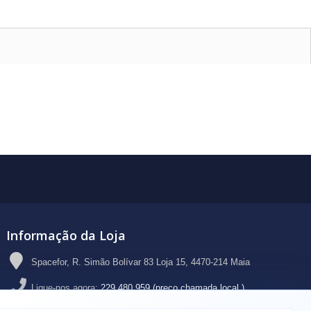
Informação da Loja
Spacefor, R. Simão Bolívar 83 Loja 15, 4470-214 Maia
Ligue-nos agora:
229 480 959 (preço chamada local )