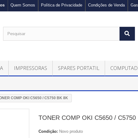
nos
Quem Somos
Política de Privacidade
Condições de Venda
Gar
CA
IMPRESSORAS
SPARES PORTATIL
COMPUTAD
ONER COMP OKI C5650 / C5750 BK 8K
TONER COMP OKI C5650 / C5750 
Condição:
Novo produto