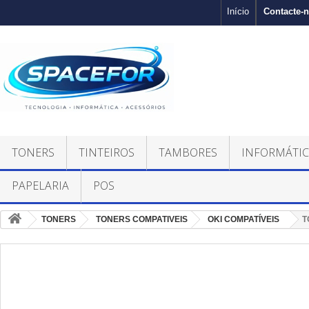
Contacte-
Início
TONERS
TINTEIROS
TAMBORES
INFORMÁTI
PAPELARIA
POS
TONERS
TONERS COMPATIVEIS
OKI COMPATÍVEIS
T