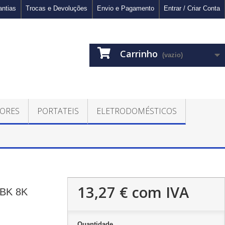
antias
Trocas e Devoluções
Envio e Pagamento
Entrar / Criar Conta
Carrinho
(vazio)
ORES
PORTATEIS
ELETRODOMÉSTICOS
13,27 €
com IVA
BK 8K
Quantidade