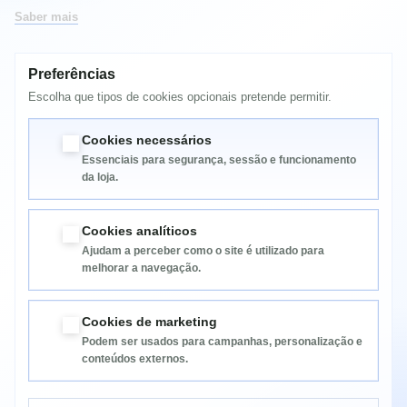
Saber mais
Preferências
MAIS INFORMAÇÃO
Escolha que tipos de cookies opcionais pretende permitir.
TONER COMP OKI C110 / 130 M
Cookies necessários
Essenciais para segurança, sessão e funcionamento
da loja.
Cookies analíticos
Ajudam a perceber como o site é utilizado para
melhorar a navegação.
Informação
Cookies de marketing
Podem ser usados para campanhas, personalização e
Categorias
conteúdos externos.
Informação da Loja