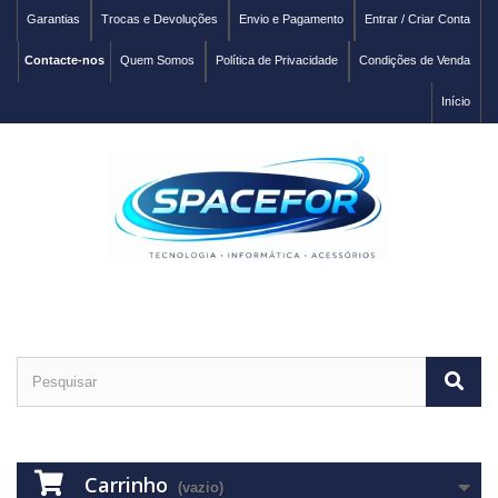
Garantias
Trocas e Devoluções
Envio e Pagamento
Entrar / Criar Conta
Contacte-nos
Quem Somos
Política de Privacidade
Condições de Venda
Início
Carrinho
(vazio)