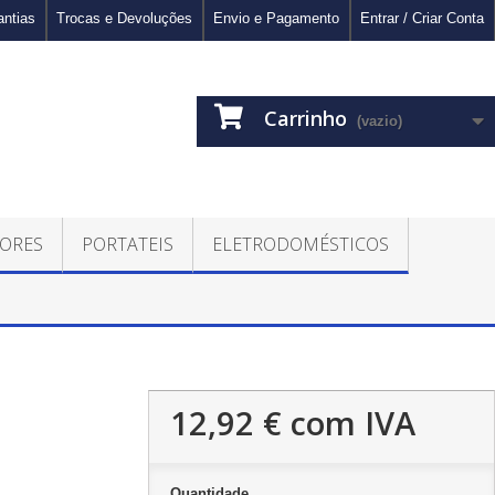
antias
Trocas e Devoluções
Envio e Pagamento
Entrar / Criar Conta
Carrinho
(vazio)
ORES
PORTATEIS
ELETRODOMÉSTICOS
12,92 €
com IVA
Quantidade