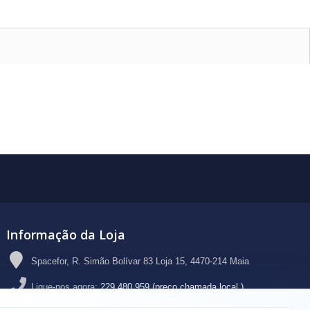
Informação da Loja
Spacefor, R. Simão Bolívar 83 Loja 15, 4470-214 Maia
Ligue-nos agora:
229 480 959 (preço chamada local )