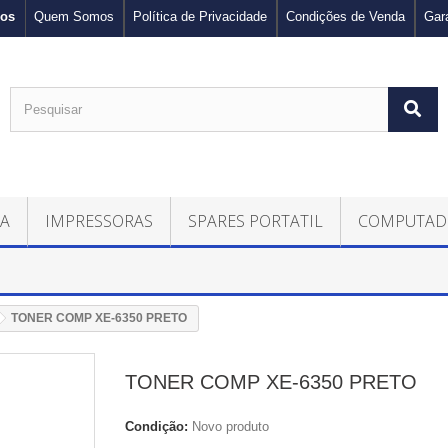
nos
Quem Somos
Política de Privacidade
Condições de Venda
Gar
CA
IMPRESSORAS
SPARES PORTATIL
COMPUTAD
TONER COMP XE-6350 PRETO
TONER COMP XE-6350 PRETO
Condição:
Novo produto