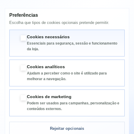
Preferências
MAIS INFORMAÇÃO
Escolha que tipos de cookies opcionais pretende permitir.
Xerox Phaser 7400 / 7400N , 7400DN , 7400DT ,
Cookies necessários
Essenciais para segurança, sessão e funcionamento
da loja.
Cookies analíticos
Ajudam a perceber como o site é utilizado para
melhorar a navegação.
Informação
Cookies de marketing
Podem ser usados para campanhas, personalização e
Categorias
conteúdos externos.
Informação da Loja
Rejeitar opcionais