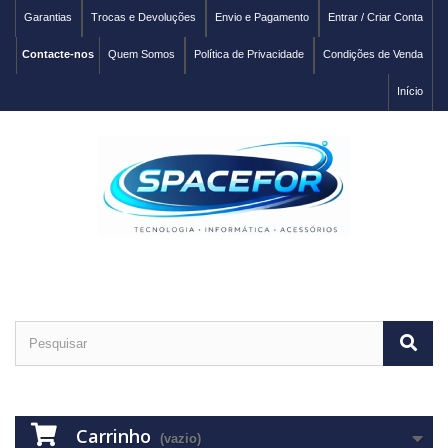
Garantias
Trocas e Devoluções
Envio e Pagamento
Entrar / Criar Conta
Contacte-nos
Quem Somos
Política de Privacidade
Condições de Venda
Início
Carrinho
(vazio)