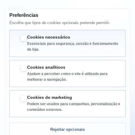
Preferências
MAIS INFORMAÇÃO
Escolha que tipos de cookies opcionais pretende permitir.
Xerox Phaser 7750B , 7750DN , 7750GX ,
Cookies necessários
Essenciais para segurança, sessão e funcionamento
da loja.
Cookies analíticos
Ajudam a perceber como o site é utilizado para
melhorar a navegação.
Informação
Cookies de marketing
Podem ser usados para campanhas, personalização e
Categorias
conteúdos externos.
Informação da Loja
Rejeitar opcionais