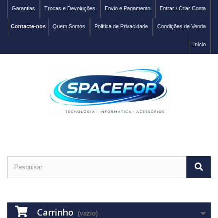
Garantias
Trocas e Devoluções
Envio e Pagamento
Entrar / Criar Conta
Contacte-nos
Quem Somos
Política de Privacidade
Condições de Venda
Início
Carrinho
(vazio)