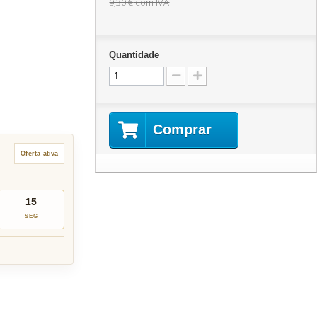
9,30 €
com IVA
Quantidade
Comprar
Oferta ativa
14
SEG