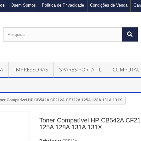
nos
Quem Somos
Política de Privacidade
Condições de Venda
Gar
CA
IMPRESSORAS
SPARES PORTATIL
COMPUTAD
ner Compatível HP CB542A CF212A CE322A 125A 128A 131A 131X
Toner Compatível HP CB542A CF2
125A 128A 131A 131X