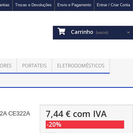
antias
Trocas e Devoluções
Envio e Pagamento
Entrar / Criar Conta
Carrinho
(vazio)
ORES
PORTATEIS
ELETRODOMÉSTICOS
7,44 €
com IVA
12A CE322A
-20%