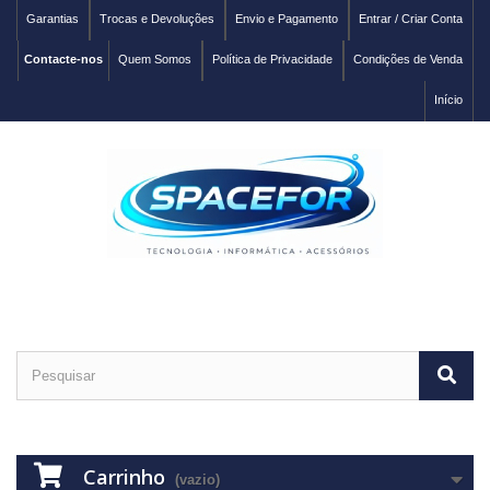
Garantias
Trocas e Devoluções
Envio e Pagamento
Entrar / Criar Conta
Contacte-nos
Quem Somos
Política de Privacidade
Condições de Venda
Início
Carrinho
(vazio)