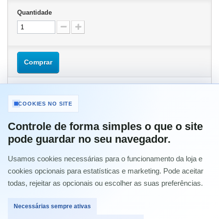
Quantidade
Comprar
COOKIES NO SITE
MAIS INFORMAÇÃO
Controle de forma simples o que o site
pode guardar no seu navegador.
HP Laserjet 1600 / 2600 /2600N / 2605DN / 2605DTN / CM1015 /
Usamos cookies necessárias para o funcionamento da loja e
CM1017 / CANON LBP 5000 / 5100.
cookies opcionais para estatísticas e marketing. Pode aceitar
HP Laserjet 1600 / 2600 /2600N / 2605DN / 2605DTN / CM1015 /
todas, rejeitar as opcionais ou escolher as suas preferências.
CM1017 / CANON LBP 5000 / 5100.
HP Color LaserJet 1600 series
Necessárias sempre ativas
HP Color LaserJet 1600 Printer
HP Color LaserJet 2600 series