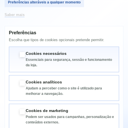
Preferências alteráveis a qualquer momento
HP Color LaserJet 2600n
HP Color LaserJet 2600 series
Saber mais
HP Color LaserJet 2605dn Printer
HP Color LaserJet 2600 series
HP Color LaserJet 2605dtn Printer
HP Color LaserJet CM series
Preferências
HP Color LaserJet CM1015
Escolha que tipos de cookies opcionais pretende permitir.
HP Color LaserJet CM1017 MFP
CANON LBP-5000, LBP-5100.
Cookies necessários
Essenciais para segurança, sessão e funcionamento
da loja.
Cookies analíticos
Ajudam a perceber como o site é utilizado para
melhorar a navegação.
Informação
Cookies de marketing
Podem ser usados para campanhas, personalização e
Categorias
conteúdos externos.