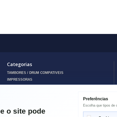
Categorias
TAMBORES / DRUM COMPATIVEIS
IMPRESSORAS
INFORMATICA
TONERS
Preferências
Destaques
Escolha que tipos de c
TINTEIROS
e o site pode
ENERGIA