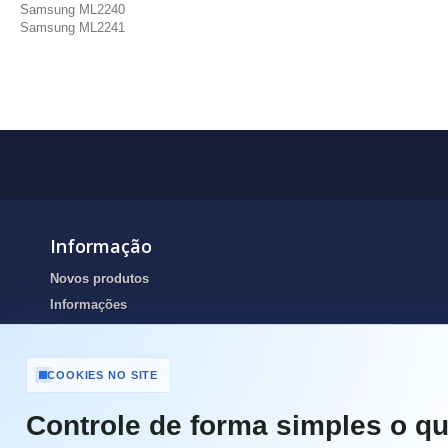
Samsung ML2240
Samsung ML2241
Informação
Novos produtos
Informações
Portes de envio
Resolução de Litígios Online
COOKIES NO SITE
Termos e condições
Contactos
Controle de forma simples o qu
Portes de Envio e pagamento