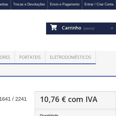
antias
Trocas e Devoluções
Envio e Pagamento
Entrar / Criar Conta
Carrinho
(vazio)
ORES
PORTATEIS
ELETRODOMÉSTICOS
10,76 €
com IVA
1641 / 2241
Quantidade