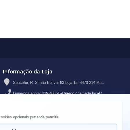
Informação da Loja
Spacefor, R. Simão Bolívar 83 Loja 15, 4470-214 Maia
Ligue-nos agora:
229 480 959 (preço chamada local )
Email:
geral@spacefor.pt
ookies opcionais pretende permitir.