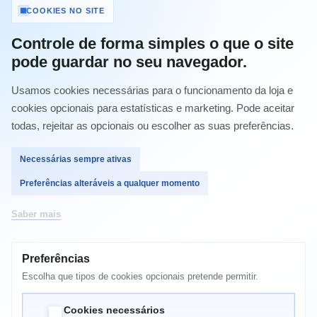
Toner Compatível Xerox 6110 Magenta
COOKIES NO SITE
Condição:
Novo produto
Controle de forma simples o que o site
pode guardar no seu navegador.
Toner Compatível Xerox 6110 Magenta
Usamos cookies necessárias para o funcionamento da loja e
Imprimir
cookies opcionais para estatísticas e marketing. Pode aceitar
todas, rejeitar as opcionais ou escolher as suas preferências.
6,75 €
com IVA
Necessárias sempre ativas
Preferências alteráveis a qualquer momento
Quantidade
Saber mais
Preferências
Comprar
Escolha que tipos de cookies opcionais pretende permitir.
Cookies necessários