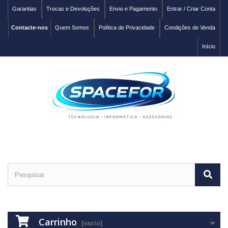
Garantias
Trocas e Devoluções
Envio e Pagamento
Entrar / Criar Conta
Contacte-nos
Quem Somos
Política de Privacidade
Condições de Venda
Início
Carrinho
(vazio)