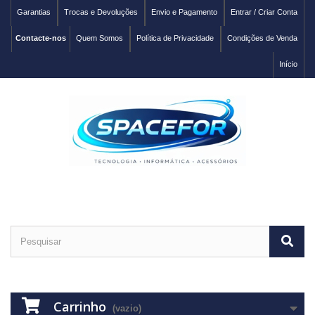
Garantias
Trocas e Devoluções
Envio e Pagamento
Entrar / Criar Conta
Contacte-nos
Quem Somos
Política de Privacidade
Condições de Venda
Início
Carrinho
(vazio)