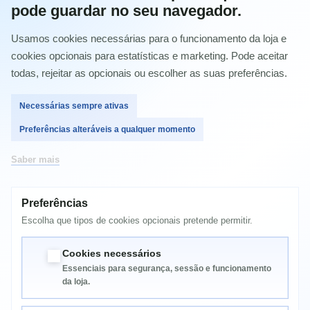
pode guardar no seu navegador.
Laserjet 1150
Laserjet 1150X
Usamos cookies necessárias para o funcionamento da loja e
LaserJet 1200 Series
cookies opcionais para estatísticas e marketing. Pode aceitar
todas, rejeitar as opcionais ou escolher as suas preferências.
LaserJet 1220
Laserjet 1300
Necessárias sempre ativas
Laserjet 1300N
Preferências alteráveis a qualquer momento
Laserjet 1300XI
LaserJet 3300
Saber mais
LaserJet 3310
LaserJet 3320MFP
Preferências
Escolha que tipos de cookies opcionais pretende permitir.
LaserJet 3330MFP
LaserJet 3380
Cookies necessários
Essenciais para segurança, sessão e funcionamento
da loja.