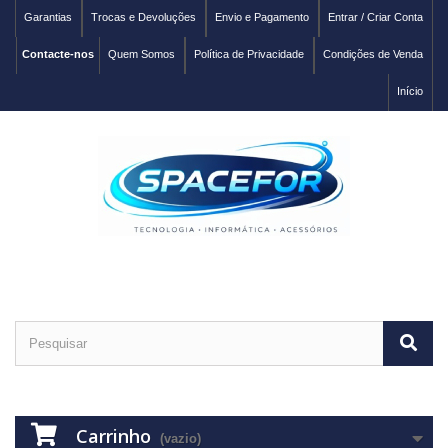
Garantias
Trocas e Devoluções
Envio e Pagamento
Entrar / Criar Conta
Contacte-nos
Quem Somos
Política de Privacidade
Condições de Venda
Início
Carrinho
(vazio)