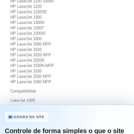
HP LaserJet 1200 Series
HP LaserJet 1220
HP LaserJet 1220SE
HP LaserJet 1300
HP LaserJet 1300N
HP LaserJet 1300T
HP LaserJet 1300XI
HP LaserJet 3300
HP LaserJet 3300 MFP
HP LaserJet 3310
HP LaserJet 3320 MFP
HP LaserJet 3320N
HP LaserJet 3320N MFP
HP LaserJet 3330
HP LaserJet 3330 MFP
HP LaserJet 3380 MFP
Compatibilidad
LaserJet 1000
LaserJet 1000W
COOKIES NO SITE
LaserJet 1005 Series
LaserJet 1005W
Controle de forma simples o que o site