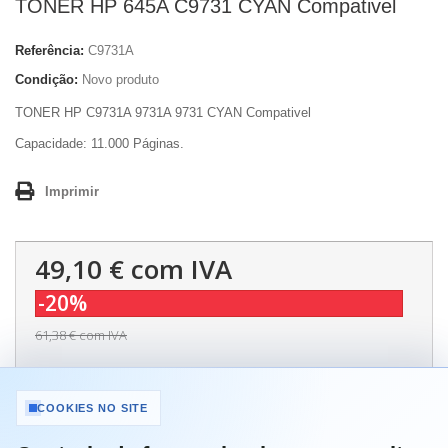
TONER HP 645A C9731 CYAN Compativel
Referência:
C9731A
Condição:
Novo produto
TONER HP C9731A 9731A 9731 CYAN Compativel
Capacidade: 11.000 Páginas.
Imprimir
49,10 €
com IVA
-20%
61,38 €
com IVA
Quantidade
COOKIES NO SITE