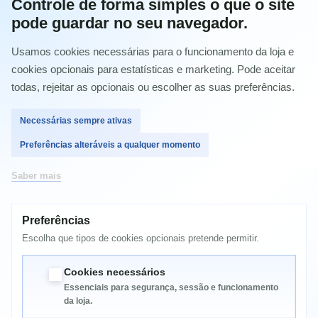
Controle de forma simples o que o site
pode guardar no seu navegador.
Comprar
Usamos cookies necessárias para o funcionamento da loja e
cookies opcionais para estatísticas e marketing. Pode aceitar
todas, rejeitar as opcionais ou escolher as suas preferências.
Necessárias sempre ativas
MAIS INFORMAÇÃO
Preferências alteráveis a qualquer momento
Saber mais
HP Color LaserJet 5500,5500 N,5500 DN, 5500 DTN,5500
HDN,5550,5550N,5550DN, 5550DTN,5550HDN,CANON
IMAGECLASS C3500,LBP 2710,LBP
Preferências
Compatível com HP Color LaserJet 5500, 5500DN, 5500DTN,
5500HDN, 5500N, 5550, 5550DN, 5550DTN, 5550HDN, 5550N,
Escolha que tipos de cookies opcionais pretende permitir.
Canon IMAGECLASS C3500, LBP 2710, LBP 2810, LBP 5700,
LBP 5800
Cookies necessários
Essenciais para segurança, sessão e funcionamento
da loja.