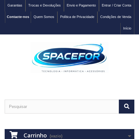
Garantias
Trocas e Devoluções
Envio e Pagamento
Entrar / Criar Conta
Contacte-nos
Quem Somos
Política de Privacidade
Condições de Venda
Início
Carrinho
(vazio)