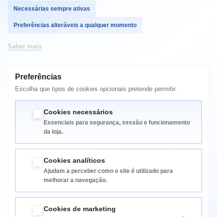
Necessárias sempre ativas
Comprar
Preferências alteráveis a qualquer momento
Saber mais
Preferências
MAIS INFORMAÇÃO
Escolha que tipos de cookies opcionais pretende permitir.
HP COLOR Laserjet CP4005, CP4005DN, CP4005N
Cookies necessários
Essenciais para segurança, sessão e funcionamento
da loja.
Cookies analíticos
Ajudam a perceber como o site é utilizado para
melhorar a navegação.
Informação
Cookies de marketing