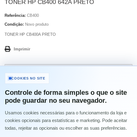
TONER HP CB400 642A PRETO
Referência:
CB400
Condição:
Novo produto
TONER HP CB400A PRETO
Imprimir
46,15 €
com IVA
COOKIES NO SITE
-20%
Controle de forma simples o que o site
57,69 €
com IVA
pode guardar no seu navegador.
Usamos cookies necessárias para o funcionamento da loja e
Quantidade
cookies opcionais para estatísticas e marketing. Pode aceitar
todas, rejeitar as opcionais ou escolher as suas preferências.