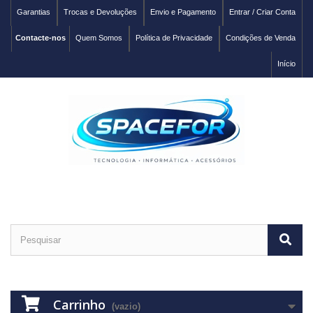
Garantias
Trocas e Devoluções
Envio e Pagamento
Entrar / Criar Conta
Contacte-nos
Quem Somos
Política de Privacidade
Condições de Venda
Início
Carrinho
(vazio)