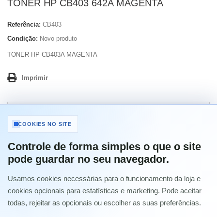
TONER HP CB403 642A MAGENTA
Referência:
CB403
Condição:
Novo produto
TONER HP CB403A MAGENTA
Imprimir
46,74 €
com IVA
COOKIES NO SITE
-20%
Controle de forma simples o que o site
58,43 €
com IVA
pode guardar no seu navegador.
Usamos cookies necessárias para o funcionamento da loja e
Quantidade
cookies opcionais para estatísticas e marketing. Pode aceitar
todas, rejeitar as opcionais ou escolher as suas preferências.