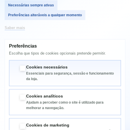
Necessárias sempre ativas
Comprar
Preferências alteráveis a qualquer momento
Saber mais
Preferências
MAIS INFORMAÇÃO
Escolha que tipos de cookies opcionais pretende permitir.
HP COLOR Laserjet CP4005, CP4005DN, CP4005N
Cookies necessários
Essenciais para segurança, sessão e funcionamento
da loja.
Cookies analíticos
Ajudam a perceber como o site é utilizado para
melhorar a navegação.
Informação
Cookies de marketing