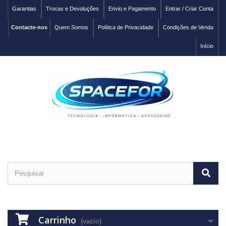
Garantias
Trocas e Devoluções
Envio e Pagamento
Entrar / Criar Conta
Contacte-nos
Quem Somos
Política de Privacidade
Condições de Venda
Início
Carrinho
(vazio)