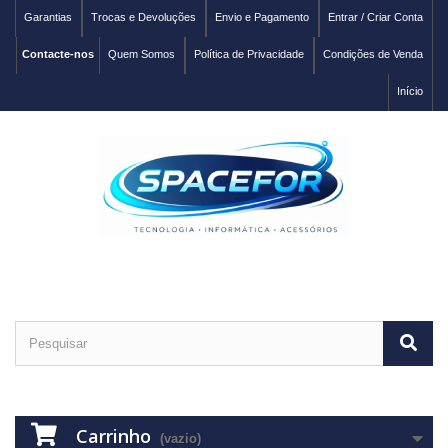
Garantias
Trocas e Devoluções
Envio e Pagamento
Entrar / Criar Conta
Contacte-nos
Quem Somos
Política de Privacidade
Condições de Venda
Início
Carrinho
(vazio)