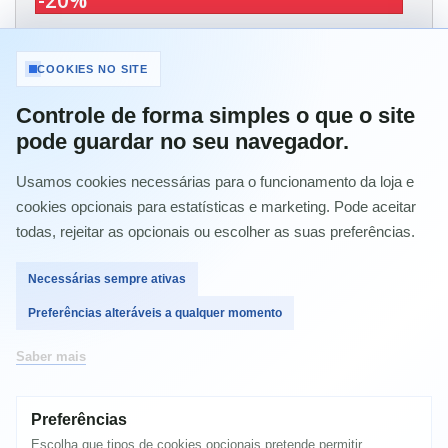
-20%
42,93 €
com IVA
COOKIES NO SITE
Quantidade
Controle de forma simples o que o site
pode guardar no seu navegador.
Usamos cookies necessárias para o funcionamento da loja e
cookies opcionais para estatísticas e marketing. Pode aceitar
Comprar
todas, rejeitar as opcionais ou escolher as suas preferências.
Necessárias sempre ativas
Preferências alteráveis a qualquer momento
MAIS INFORMAÇÃO
Saber mais
TONER HP CE272 AMARELO COMPATIVEL
Preferências
HP Color LaserJet CP5520
HP Color LaserJet CP5525DN
Escolha que tipos de cookies opcionais pretende permitir.